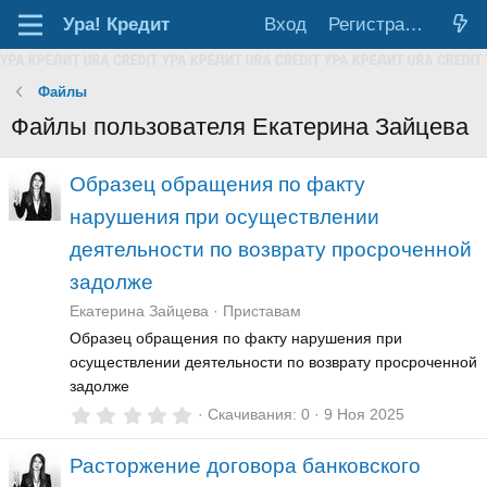
Ура!
Кредит
Вход
Регистрация
Файлы
Файлы пользователя Екатерина Зайцева
Образец обращения по факту
нарушения при осуществлении
деятельности по возврату просроченной
задолже
Екатерина Зайцева
Приставам
Образец обращения по факту нарушения при
осуществлении деятельности по возврату просроченной
задолже
0
Скачивания
0
9 Ноя 2025
,
0
Расторжение договора банковского
0
з