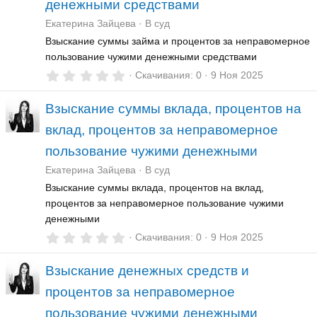
денежными средствами
з
д
Екатерина Зайцева
В суд
Взыскание суммы займа и процентов за неправомерное
пользование чужими денежными средствами
0
Скачивания
0
9 Ноя 2025
,
0
Взыскание суммы вклада, процентов на
0
з
вклад, процентов за неправомерное
в
ё
пользование чужими денежными
з
д
Екатерина Зайцева
В суд
Взыскание суммы вклада, процентов на вклад,
процентов за неправомерное пользование чужими
денежными
0
Скачивания
0
9 Ноя 2025
,
0
Взыскание денежных средств и
0
з
процентов за неправомерное
в
ё
пользование чужими денежными
з