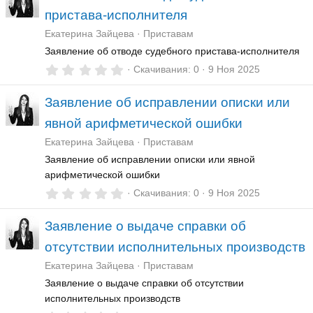
з
пристава-исполнителя
в
ё
Екатерина Зайцева
Приставам
з
д
Заявление об отводе судебного пристава-исполнителя
0
Скачивания
0
9 Ноя 2025
,
0
Заявление об исправлении описки или
0
з
явной арифметической ошибки
в
ё
Екатерина Зайцева
Приставам
з
д
Заявление об исправлении описки или явной
арифметической ошибки
0
Скачивания
0
9 Ноя 2025
,
0
Заявление о выдаче справки об
0
з
отсутствии исполнительных производств
в
ё
Екатерина Зайцева
Приставам
з
д
Заявление о выдаче справки об отсутствии
исполнительных производств