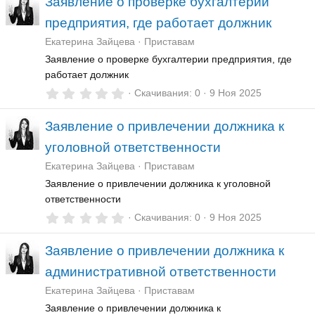
Заявление о проверке бухгалтерии
0
з
предприятия, где работает должник
в
ё
Екатерина Зайцева
Приставам
з
д
Заявление о проверке бухгалтерии предприятия, где
работает должник
0
Скачивания
0
9 Ноя 2025
,
0
Заявление о привлечении должника к
0
з
уголовной ответственности
в
ё
Екатерина Зайцева
Приставам
з
д
Заявление о привлечении должника к уголовной
ответственности
0
Скачивания
0
9 Ноя 2025
,
0
Заявление о привлечении должника к
0
з
административной ответственности
в
ё
Екатерина Зайцева
Приставам
з
д
Заявление о привлечении должника к