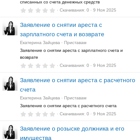
списанных со счета денежных средств
0
Скачивания
0
9 Ноя 2025
,
0
Заявление о снятии ареста с
0
з
зарплатного счета и возврате
в
ё
Екатерина Зайцева
Приставам
з
д
Заявление о снятии ареста с зарплатного счета и
возврате
0
Скачивания
0
9 Ноя 2025
,
0
Заявление о снятии ареста с расчетного
0
з
счета
в
ё
Екатерина Зайцева
Приставам
з
д
Заявление о снятии ареста с расчетного счета
0
Скачивания
0
9 Ноя 2025
,
0
Заявление о розыске должника и его
0
з
имущества
в