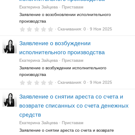
ё
Екатерина Зайцева
Приставам
з
д
Заявление о возобновлении исполнительного
производства
0
Скачивания
0
9 Ноя 2025
,
0
Заявление о возбуждении
0
з
исполнительного производства
в
ё
Екатерина Зайцева
Приставам
з
д
Заявление о возбуждении исполнительного
производства
0
Скачивания
0
9 Ноя 2025
,
0
Заявление о снятии ареста со счета и
0
з
возврате списанных со счета денежных
в
ё
средств
з
д
Екатерина Зайцева
Приставам
Заявление о снятии ареста со счета и возврате