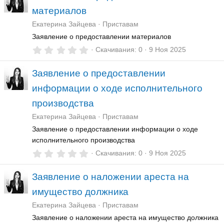
з
материалов
в
ё
Екатерина Зайцева
Приставам
з
д
Заявление о предоставлении материалов
0
Скачивания
0
9 Ноя 2025
,
0
Заявление о предоставлении
0
з
информации о ходе исполнительного
в
ё
производства
з
д
Екатерина Зайцева
Приставам
Заявление о предоставлении информации о ходе
исполнительного производства
0
Скачивания
0
9 Ноя 2025
,
0
Заявление о наложении ареста на
0
з
имущество должника
в
ё
Екатерина Зайцева
Приставам
з
д
Заявление о наложении ареста на имущество должника