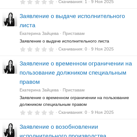
0
Скачивания
1
9 Ноя 2025
,
0
Заявление о выдаче исполнительного
0
з
листа
в
ё
Екатерина Зайцева
Приставам
з
д
Заявление о выдаче исполнительного листа
0
Скачивания
0
9 Ноя 2025
,
0
Заявление о временном ограничении на
0
з
пользование должником специальным
в
ё
правом
з
д
Екатерина Зайцева
Приставам
Заявление о временном ограничении на пользование
должником специальным правом
0
Скачивания
0
9 Ноя 2025
,
0
Заявление о возобновлении
0
з
исполнительного производства
в