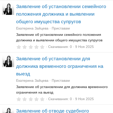
0
Заявление об установлении семейного
0
з
положения должника и выявлении
в
ё
общего имущества супругов
з
д
Екатерина Зайцева
Приставам
Заявление об установлении семейного положения
должника и выявлении общего имущества супругов
0
Скачивания
0
9 Ноя 2025
,
0
Заявление об установлении для
0
з
должника временного ограничения на
в
ё
выезд
з
д
Екатерина Зайцева
Приставам
Заявление об установлении для должника временного
ограничения на выезд
0
Скачивания
0
9 Ноя 2025
,
0
Заявление об отводе судебного
0