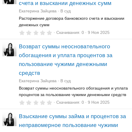
счета и взыскании денежных сумм
в
ё
Екатерина Зайцева
В суд
з
д
Расторжение договора банковского счета и взыскании
денежных сумм
0
Скачивания
0
9 Ноя 2025
,
0
Возврат суммы неосновательного
0
з
обогащения и уплата процентов за
в
ё
пользование чужими денежными
з
д
средств
Екатерина Зайцева
В суд
Возврат суммы неосновательного обогащения и уплата
процентов за пользование чужими денежными средств
0
Скачивания
0
9 Ноя 2025
,
0
Взыскание суммы займа и процентов за
0
з
неправомерное пользование чужими
в
ё