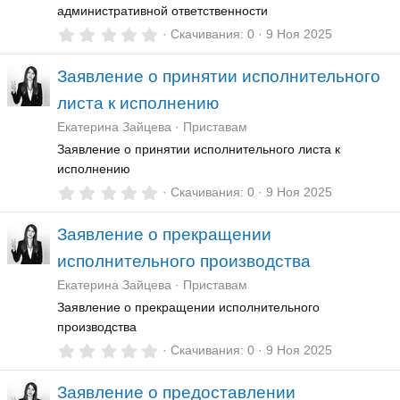
административной ответственности
0
Скачивания
0
9 Ноя 2025
,
0
Заявление о принятии исполнительного
0
з
листа к исполнению
в
ё
Екатерина Зайцева
Приставам
з
д
Заявление о принятии исполнительного листа к
исполнению
0
Скачивания
0
9 Ноя 2025
,
0
Заявление о прекращении
0
з
исполнительного производства
в
ё
Екатерина Зайцева
Приставам
з
д
Заявление о прекращении исполнительного
производства
0
Скачивания
0
9 Ноя 2025
,
0
Заявление о предоставлении
0