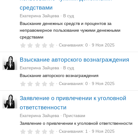
д
средствами
Екатерина Зайцева
В суд
Взыскание денежных средств и процентов за
неправомерное пользование чужими денежными
средствами
0
Скачивания
0
9 Ноя 2025
,
0
Взыскание авторского вознаграждения
0
з
Екатерина Зайцева
В суд
в
ё
Взыскание авторского вознаграждения
з
0
Скачивания
0
9 Ноя 2025
д
,
0
Заявление о привлечении к уголовной
0
з
ответственности
в
ё
Екатерина Зайцева
Приставам
з
д
Заявление о привлечении к уголовной ответственности
0
Скачивания
1
9 Ноя 2025
,