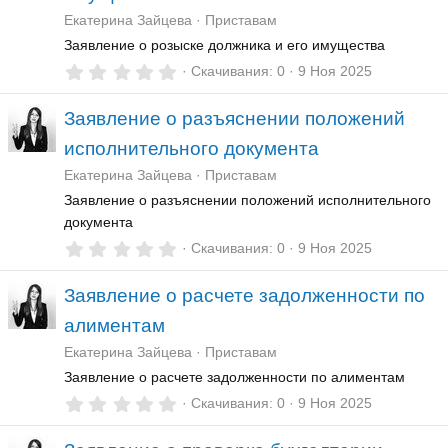
ё
Екатерина Зайцева
Приставам
з
д
Заявление о розыске должника и его имущества
0
Скачивания
0
9 Ноя 2025
,
0
Заявление о разъяснении положений
0
з
исполнительного документа
в
ё
Екатерина Зайцева
Приставам
з
д
Заявление о разъяснении положений исполнительного
документа
0
Скачивания
0
9 Ноя 2025
,
0
Заявление о расчете задолженности по
0
з
алиментам
в
ё
Екатерина Зайцева
Приставам
з
д
Заявление о расчете задолженности по алиментам
0
Скачивания
0
9 Ноя 2025
,
0