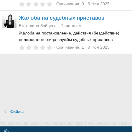
0
Скачивания
0
9 Ноя 2025
,
0
Жалоба на судебных приставов
0
з
Екатерина Зайцева
Приставам
в
ё
Жалоба на постановление, действия (бездействие)
з
должностного лица службы судебных приставов
д
0
Скачивания
1
9 Ноя 2025
,
0
0
з
в
ё
з
д
Файлы