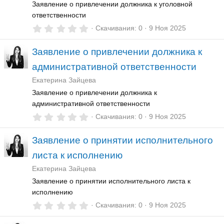
д
Заявление о привлечении должника к уголовной
ответственности
0
Скачивания
0
9 Ноя 2025
,
0
Заявление о привлечении должника к
0
з
административной ответственности
в
ё
Екатерина Зайцева
з
д
Заявление о привлечении должника к
административной ответственности
0
Скачивания
0
9 Ноя 2025
,
0
Заявление о принятии исполнительного
0
з
листа к исполнению
в
ё
Екатерина Зайцева
з
д
Заявление о принятии исполнительного листа к
исполнению
0
Скачивания
0
9 Ноя 2025
,
0