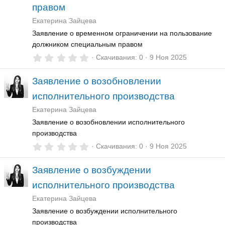
ё
правом
з
д
Екатерина Зайцева
Заявление о временном ограничении на пользование
должником специальным правом
0
Скачивания
0
9 Ноя 2025
,
0
Заявление о возобновлении
0
з
исполнительного производства
в
ё
Екатерина Зайцева
з
д
Заявление о возобновлении исполнительного
производства
0
Скачивания
0
9 Ноя 2025
,
0
Заявление о возбуждении
0
з
исполнительного производства
в
ё
Екатерина Зайцева
з
д
Заявление о возбуждении исполнительного
производства