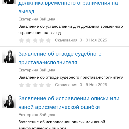
должника временного ограничения на
в
ё
выезд
з
д
Екатерина Зайцева
Заявление об установлении для должника временного
ограничения на выезд
0
Скачивания
0
9 Ноя 2025
,
0
Заявление об отводе судебного
0
з
пристава-исполнителя
в
ё
Екатерина Зайцева
з
д
Заявление об отводе судебного пристава-исполнителя
0
Скачивания
0
9 Ноя 2025
,
0
Заявление об исправлении описки или
0
з
явной арифметической ошибки
в
ё
Екатерина Зайцева
з
д
Заявление об исправлении описки или явной
арифметической ошибки