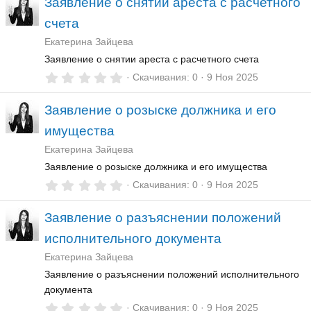
Заявление о снятии ареста с расчетного
0
з
счета
в
ё
Екатерина Зайцева
з
д
Заявление о снятии ареста с расчетного счета
0
Скачивания
0
9 Ноя 2025
,
0
Заявление о розыске должника и его
0
з
имущества
в
ё
Екатерина Зайцева
з
д
Заявление о розыске должника и его имущества
0
Скачивания
0
9 Ноя 2025
,
0
Заявление о разъяснении положений
0
з
исполнительного документа
в
ё
Екатерина Зайцева
з
д
Заявление о разъяснении положений исполнительного
документа
0
Скачивания
0
9 Ноя 2025