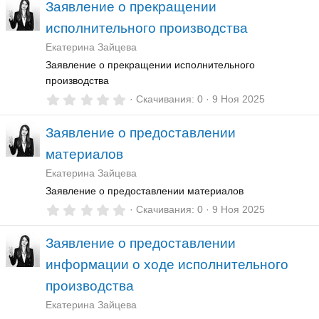
Заявление о прекращении
0
з
исполнительного производства
в
ё
Екатерина Зайцева
з
д
Заявление о прекращении исполнительного
производства
0
Скачивания
0
9 Ноя 2025
,
0
Заявление о предоставлении
0
з
материалов
в
ё
Екатерина Зайцева
з
д
Заявление о предоставлении материалов
0
Скачивания
0
9 Ноя 2025
,
0
Заявление о предоставлении
0
з
информации о ходе исполнительного
в
ё
производства
з
д
Екатерина Зайцева