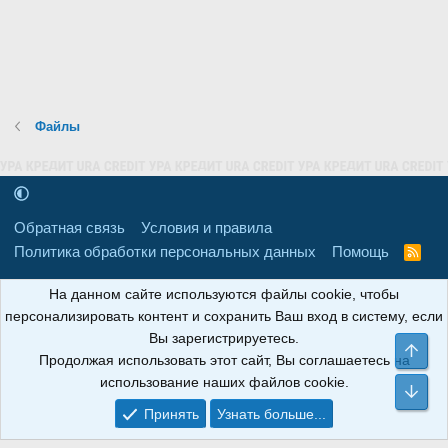
ё
з
д
Файлы
Обратная связь
Условия и правила
Политика обработки персональных данных
Помощь
R
S
S
16+
Свидетельство о регистрации товарного знака № 665857 от
На данном сайте используются файлы cookie, чтобы
06.08.2018 г. Сайт не является СМИ. Сделано в
РунетЛаб – Сайты и
персонализировать контент и сохранить Ваш вход в систему, если
CRM
.
Вы зарегистрируетесь.
Све
Продолжая использовать этот сайт, Вы соглашаетесь на
АНОИНФО
; ОГРН: 1247700801700; ИНН/КПП:
использование наших файлов cookie.
9709119500/320001001; Юридический адрес: 241030, Брянская
Сни
область, г. Брянск, ул. Мира, д. 96, ком. 124
Принять
Узнать больше...