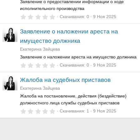
Заявление о предоставлении информации о ходе
исполнительного производства
0
Скачивания
0
9 Ноя 2025
,
0
Заявление о наложении ареста на
0
з
имущество должника
в
ё
Екатерина Зайцева
з
д
Заявление о наложении ареста на имущество должника
0
Скачивания
0
9 Ноя 2025
,
0
Жалоба на судебных приставов
0
з
Екатерина Зайцева
в
ё
Жалоба на постановление, действия (бездействие)
з
должностного лица службы судебных приставов
д
0
Скачивания
1
9 Ноя 2025
,
0
0
з
в