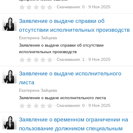
0
Скачивания
0
9 Ноя 2025
,
0
Заявление о выдаче справки об
0
з
отсутствии исполнительных производств
в
ё
Екатерина Зайцева
з
д
Заявление о выдаче справки об отсутствии
исполнительных производств
0
Скачивания
1
9 Ноя 2025
,
0
Заявление о выдаче исполнительного
0
з
листа
в
ё
Екатерина Зайцева
з
д
Заявление о выдаче исполнительного листа
0
Скачивания
0
9 Ноя 2025
,
0
Заявление о временном ограничении на
0
з
пользование должником специальным
в