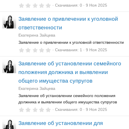
0
Скачивания
0
9 Ноя 2025
,
0
Заявление о привлечении к уголовной
0
з
ответственности
в
ё
Екатерина Зайцева
з
д
Заявление о привлечении к уголовной ответственности
0
Скачивания
1
9 Ноя 2025
,
0
Заявление об установлении семейного
0
з
положения должника и выявлении
в
ё
общего имущества супругов
з
д
Екатерина Зайцева
Заявление об установлении семейного положения
должника и выявлении общего имущества супругов
0
Скачивания
0
9 Ноя 2025
,
0
Заявление об установлении для
0
з