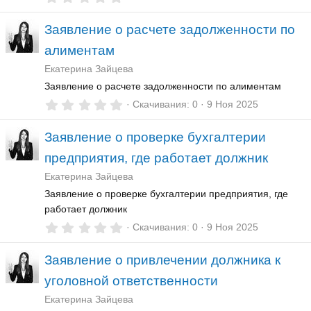
,
0
Заявление о расчете задолженности по
0
з
алиментам
в
ё
Екатерина Зайцева
з
д
Заявление о расчете задолженности по алиментам
0
Скачивания
0
9 Ноя 2025
,
0
Заявление о проверке бухгалтерии
0
з
предприятия, где работает должник
в
ё
Екатерина Зайцева
з
д
Заявление о проверке бухгалтерии предприятия, где
работает должник
0
Скачивания
0
9 Ноя 2025
,
0
Заявление о привлечении должника к
0
з
уголовной ответственности
в
ё
Екатерина Зайцева
з