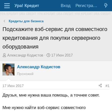
Ура!
Кредит
Вход
Регистрация
Кредиты для бизнеса
Подскажите вэб-сервис для совместного
кредитования для покупки серверного
оборудования
А
Д
Александр Кодистов
17 Июн 2017
в
а
Александр Кодистов
т
т
о
а
Прохожий
р
н
т
а
17 Июн 2017
#1
е
ч
Друзья, мне нужна ваша помощь, а точнее совет.
м
а
ы
л
Мне нужно найти вэб-сервис совместного
а