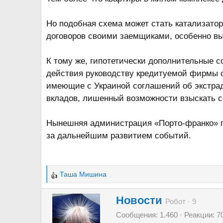
Но подобная схема может стать катализато
договоров своими заемщиками, особенно вы
К тому же, гипотетически дополнительные 
действия руководству кредитуемой фирмы с
имеющие с Украиной соглашений об экстрад
вкладов, лишенный возможности взыскать с
Нынешняя администрация «Порто-франко» 
за дальнейшим развитием событий.
Таша Мишина
Р
е
А
Новости
а
Робот
·
9
в
к
Сообщения
1.460
Реакции
7
т
ц