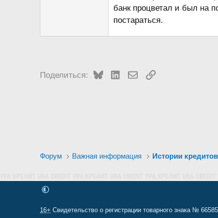
банк процветал и был на п
постараться.
Bluesky
LinkedIn
Электронная почта
Ссылка
Поделиться:
Форум
Важная информация
Истории кредито
16+
Свидетельство о регистрации товарного знака № 665857