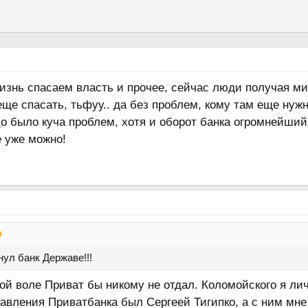
жизнь спасаем власть и прочее, сейчас люди получая м
еще спасать, тьфуу.. да без проблем, кому там еще нуж
цо было куча проблем, хотя и оборот банка огромнейши
е уже можно!
ул банк Державе!!!
й воле Приват бы никому не отдал. Коломойского я личн
авления Приватбанка был Сергеей Тигипко, а с ним мне 