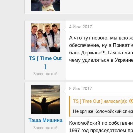
о
и
и
р
:
4 Июл 2017
А что тут нового, мы всю 
обеспечение, ну а Приват 
банк Державе!!! Там на ли
TS [ Time Out
чему удивляться в Украин
]
Завсегдатый
8 Июл 2017
TS [ Time Out ] написал(а):
Не зря же Коломойский спихн
Таша Мишина
Коломойский по собственно
Завсегдатый
1997 год председателем пр