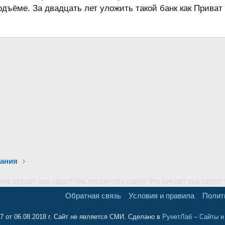
одъёме. За двадцать лет уложить такой банк как Приват
вания
Обратная связь
Условия и правила
Полит
 от 06.08.2018 г. Сайт не является СМИ. Сделано в
РунетЛаб – Сайты 