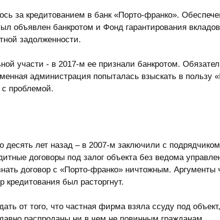
ось за кредитованием в банк «Порто-франко». Обеспече
 был объявлен банкротом и Фонд гарантирования вкладо
тной задолженности.
ной участи - в 2017-м ее признали банкротом. Обязате
менная администрация попыталась взыскать в пользу 
 с проблемой.
о десять лет назад – в 2007-м заключили с подрядчико
итные договоры под залог объекта без ведома управлен
знать договор с «Порто-франко» ничтожным. Аргументы 
 кредитования был расторгнут.
адать от того, что частная фирма взяла ссуду под объ
 давно распроданы ни в чем не повинным гражданам.