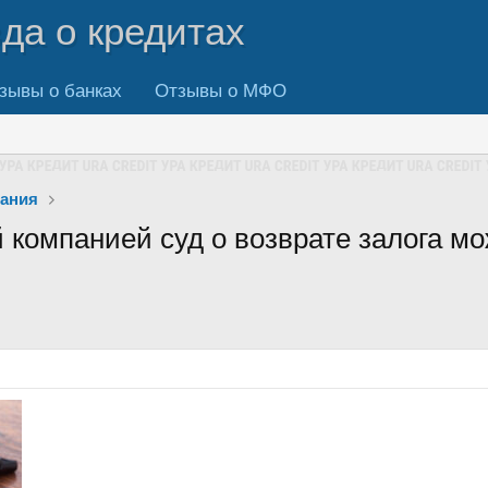
вда о кредитах
зывы о банках
Отзывы о МФО
вания
 компанией суд о возврате залога мо