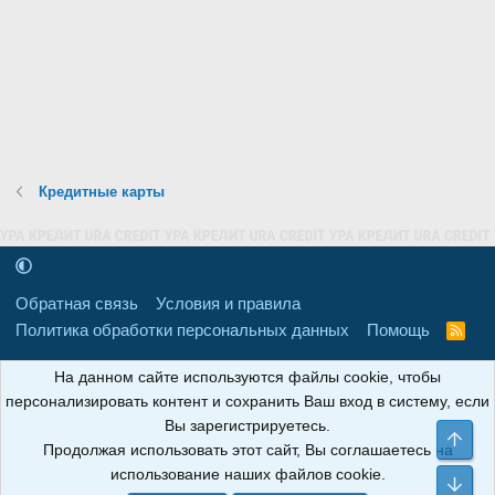
Кредитные карты
Обратная связь
Условия и правила
Политика обработки персональных данных
Помощь
R
S
S
16+
Свидетельство о регистрации товарного знака № 665857 от
На данном сайте используются файлы cookie, чтобы
06.08.2018 г. Сайт не является СМИ. Сделано в
РунетЛаб – Сайты и
персонализировать контент и сохранить Ваш вход в систему, если
CRM
.
Вы зарегистрируетесь.
Све
Продолжая использовать этот сайт, Вы соглашаетесь на
АНОИНФО
; ОГРН: 1247700801700; ИНН/КПП:
использование наших файлов cookie.
9709119500/320001001; Юридический адрес: 241030, Брянская
Сни