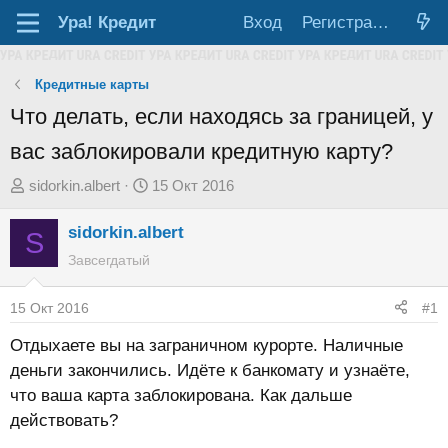
Ура!
Кредит
Вход
Регистрация
Кредитные карты
Что делать, если находясь за границей, у
вас заблокировали кредитную карту?
А
Д
sidorkin.albert
15 Окт 2016
в
а
sidorkin.albert
т
т
S
о
а
Завсегдатый
р
н
т
а
15 Окт 2016
#1
е
ч
Отдыхаете вы на заграничном курорте. Наличные
м
а
деньги закончились. Идёте к банкомату и узнаёте,
ы
л
что ваша карта заблокирована. Как дальше
а
действовать?