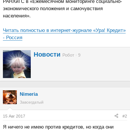
РАНХиГС в «Ежемесячном мониторинге социально-
экономического положения и самочувствия
населения».
Читать полностью в интернет-журнале «Ура! Кредит»
- Россия
А
Новости
Робот
·
9
в
т
о
р
Nimeria
Завсегдатый
15 Авг 2017
#2
Я ничего не имею против кредитов, но когда они