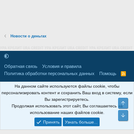
Новости о деньгах
Обратная связь
Условия и правила
Политика обработки персональных данных
Помощь
R
S
S
16+
Свидетельство о регистрации товарного знака № 665857 от
На данном сайте используются файлы cookie, чтобы
06.08.2018 г. Сайт не является СМИ. Сделано в
РунетЛаб – Сайты и
персонализировать контент и сохранить Ваш вход в систему, если
CRM
.
Вы зарегистрируетесь.
Све
Продолжая использовать этот сайт, Вы соглашаетесь на
АНОИНФО
; ОГРН: 1247700801700; ИНН/КПП:
использование наших файлов cookie.
9709119500/320001001; Юридический адрес: 241030, Брянская
Сни
область, г. Брянск, ул. Мира, д. 96, ком. 124
Принять
Узнать больше...