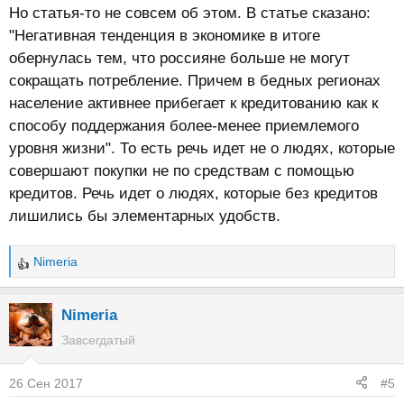
Но статья-то не совсем об этом. В статье сказано:
"Негативная тенденция в экономике в итоге
обернулась тем, что россияне больше не могут
сокращать потребление. Причем в бедных регионах
население активнее прибегает к кредитованию как к
способу поддержания более-менее приемлемого
уровня жизни". То есть речь идет не о людях, которые
совершают покупки не по средствам с помощью
кредитов. Речь идет о людях, которые без кредитов
лишились бы элементарных удобств.
Nimeria
Р
е
а
Nimeria
к
Завсегдатый
ц
и
26 Сен 2017
#5
и