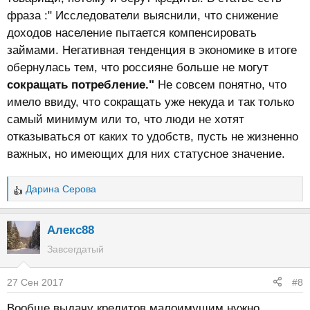
фраза :" Исследователи выяснили, что снижение
доходов население пытается компенсировать
займами. Негативная тенденция в экономике в итоге
обернулась тем, что россияне больше не могут
сокращать потребление."
Не совсем понятно, что
имело ввиду, что сокращать уже некуда и так только
самый минимум или то, что люди не хотят
отказываться от каких то удобств, пусть не жизненно
важных, но имеющих для них статусное значение.
Дарина Серова
Р
е
а
Алекс88
к
Завсегдатый
ц
и
27 Сен 2017
#8
и
:
Вообще выдачу кредитов малоимущим нужно