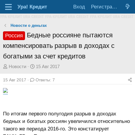
Ура!
Кредит
Вход
Регистрация
Новости о деньгах
Бедные россияне пытаются
Россия
компенсировать разрыв в доходах с
богатыми за счет кредитов
А
Д
Новости
15 Авг 2017
в
а
15 Авг 2017
Ответы: 7
т
т
о
а
р
н
т
а
е
ч
По итогам первого полугодия разрыв в доходах
м
а
бедных и богатых россиян увеличился относительно
ы
л
такого же периода 2016-го. Это констатирует
а