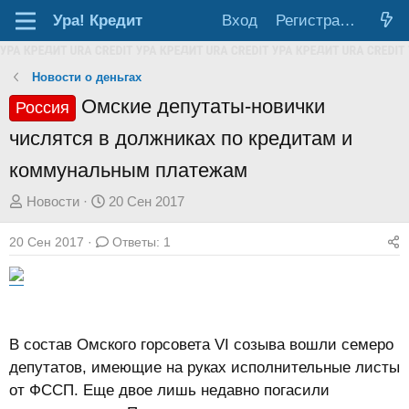
Ура!
Кредит
Вход
Регистрация
Новости о деньгах
Омские депутаты-новички
Россия
числятся в должниках по кредитам и
коммунальным платежам
А
Д
Новости
20 Сен 2017
в
а
20 Сен 2017
Ответы: 1
т
т
о
а
р
н
т
а
е
ч
В состав Омского горсовета VI созыва вошли семеро
м
а
депутатов, имеющие на руках исполнительные листы
ы
л
от ФССП. Еще двое лишь недавно погасили
а