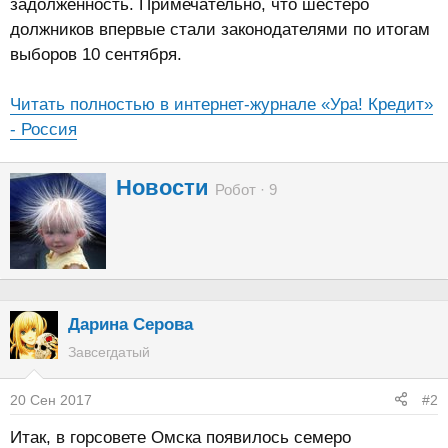
задолженность. Примечательно, что шестеро
должников впервые стали законодателями по итогам
выборов 10 сентября.
Читать полностью в интернет-журнале «Ура! Кредит»
- Россия
А
Новости
Робот
·
9
в
т
о
р
Дарина Серова
Завсегдатый
20 Сен 2017
#2
Итак, в горсовете Омска появилось семеро