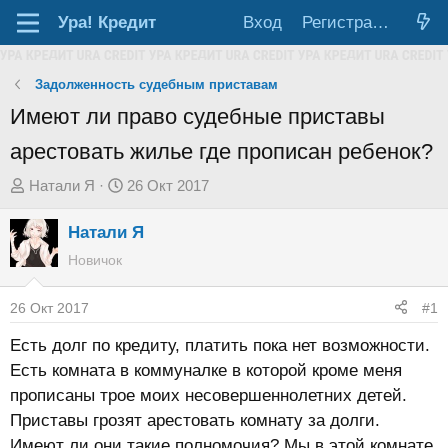
Ура!
Кредит
Вход
Регистрация
Задолженность судебным приставам
Имеют ли право судебные приставы
арестовать жилье где прописан ребенок?
А
Д
Натали Я
26 Окт 2017
в
а
Натали Я
т
т
о
а
Новичок
р
н
т
а
26 Окт 2017
#1
е
ч
Есть долг по кредиту, платить пока нет возможности.
м
а
Есть комната в коммуналке в которой кроме меня
ы
л
прописаны трое моих несовершеннолетних детей.
а
Приставы грозят арестовать комнату за долги.
Имеют ли они такие полномочия? Мы в этой комнате