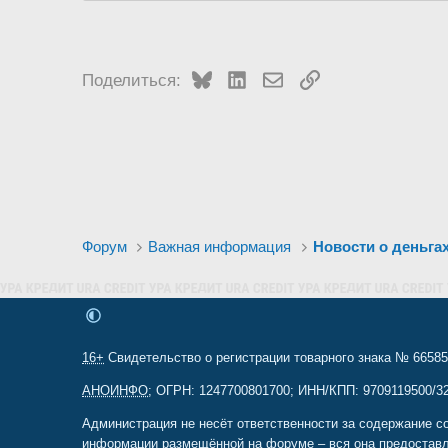
Bluesky
LinkedIn
Электронная почта
Ссылка
Поделиться:
Форум
Важная информация
Новости о деньга
16+
Свидетельство о регистрации товарного знака № 665857
АНОИНФО
; ОГРН: 1247700801700; ИНН/КПП: 9709119500/320
Администрация не несёт ответственности за содержание с
информации размещённой на форуме – вся она предоставл