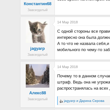
Константин68
Завсегдатый
14 Мар 2018
С одной стороны все прави
интересно она была должн
А то что не назвала себя,
jagyarp
мобильного по чему-то за
Завсегдатый
14 Мар 2018
Почему то в данном случае
штраф. Ведь она не угрожа
распространялась на всех 
Алекс88
Завсегдатый
jagyarp
и
Дарина Серова
Р
е