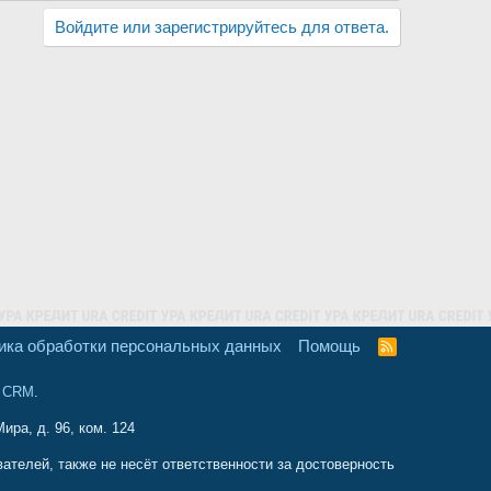
Войдите или зарегистрируйтесь для ответа.
ика обработки персональных данных
Помощь
R
S
S
и CRM
.
ира, д. 96, ком. 124
телей, также не несёт ответственности за достоверность