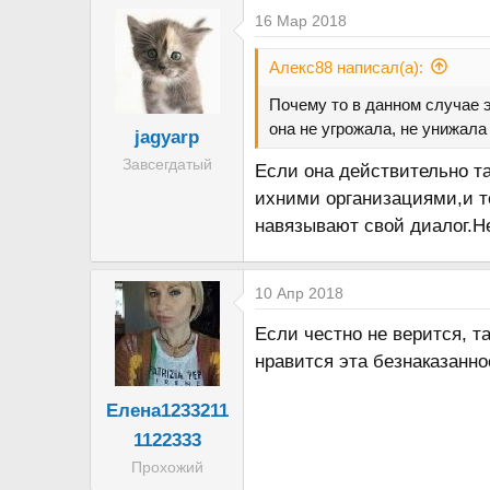
а
16 Мар 2018
к
ц
Алекс88 написал(а):
и
Почему то в данном случае 
и
она не угрожала, не унижала и
jagyarp
:
Завсегдатый
Если она действительно та
ихними организациями,и те
навязывают свой диалог.Не
10 Апр 2018
Если честно не верится, т
нравится эта безнаказанно
Елена1233211
1122333
Прохожий