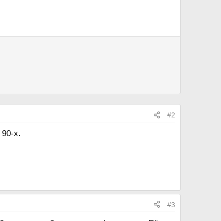
#2
 90-х.
#3