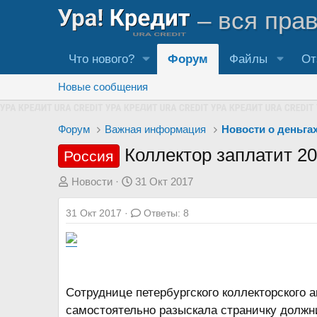
– вся пра
Что нового?
Форум
Файлы
От
Новые сообщения
Форум
Важная информация
Новости о деньга
Коллектор заплатит 20
Россия
А
Д
Новости
31 Окт 2017
в
а
31 Окт 2017
Ответы: 8
т
т
о
а
р
н
т
а
е
ч
Сотруднице петербургского коллекторского 
м
а
самостоятельно разыскала страничку должн
ы
л