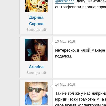
@igrok777
, девушка-колле
оштрафовали вполне справ
Дарина
Серова
Завсегдатый
13 Мар 2018
Интересно, в какой манере
поделом.
Ariadna
Завсегдатый
14 Мар 2018
Так не зря же у нас напри
юридически грамотным, а н
свое время коллектором за