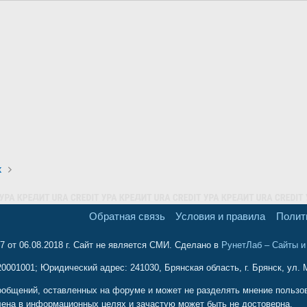
х
Обратная связь
Условия и правила
Полит
 от 06.08.2018 г. Сайт не является СМИ. Сделано в
РунетЛаб – Сайты 
001001; Юридический адрес: 241030, Брянская область, г. Брянск, ул. М
ообщений, оставленных на форуме и может не разделять мнение пользова
ена в информационных целях и зачастую может быть не достоверна.