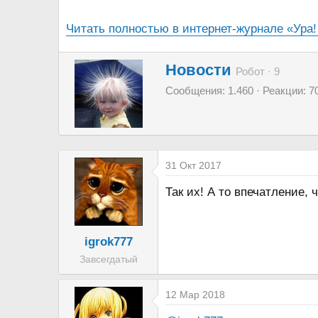
а
Читать полностью в интернет-журнале «Ура!
А
Новости
Робот
·
9
в
Сообщения
1.460
Реакции
7
т
о
р
31 Окт 2017
Так их! А то впечатление, 
igrok777
Завсегдатый
12 Мар 2018