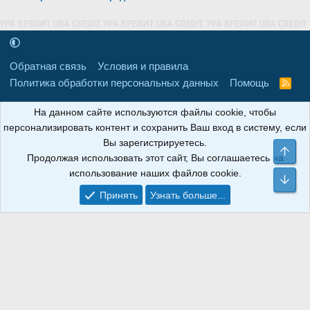
Обратная связь
Условия и правила
Политика обработки персональных данных
Помощь
R
S
S
16+
Свидетельство о регистрации товарного знака № 665857 от
На данном сайте используются файлы cookie, чтобы
06.08.2018 г. Сайт не является СМИ. Сделано в
РунетЛаб – Сайты и
персонализировать контент и сохранить Ваш вход в систему, если
CRM
.
Вы зарегистрируетесь.
Све
Продолжая использовать этот сайт, Вы соглашаетесь на
АНОИНФО
; ОГРН: 1247700801700; ИНН/КПП:
использование наших файлов cookie.
9709119500/320001001; Юридический адрес: 241030, Брянская
Сни
область, г. Брянск, ул. Мира, д. 96, ком. 124
Принять
Узнать больше...