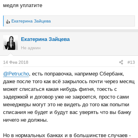
медля уплатите
Екатерина Зайцева
Р
е
а
Екатерина Зайцева
к
Не админ
ц
и
14 Фев 2018
#13
и
:
@Petrucho
, есть поправочка, например Сбербанк,
даже после того как всё закрылось почти через месяц
может списаться какая нибудь фигня, тоесть с
задержкой и договор уже не закроется, просто сами
менеджеры могут это не видеть до того как попытки
списания не будет и будут вас уверять что вы банку
ничего не должны.
Но в нормальных банках и в большинстве случаев -