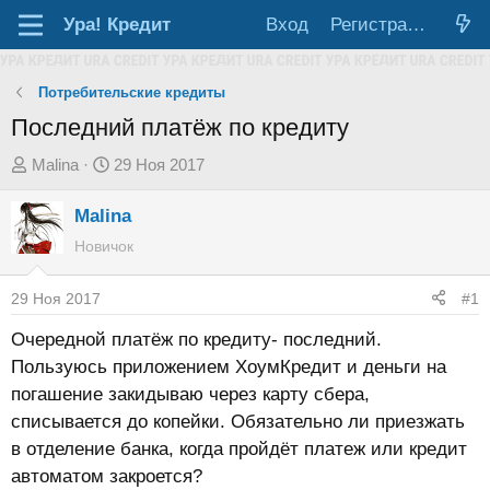
Ура!
Кредит
Вход
Регистрация
Потребительские кредиты
Последний платёж по кредиту
А
Д
Malina
29 Ноя 2017
в
а
Malina
т
т
о
а
Новичок
р
н
т
а
29 Ноя 2017
#1
е
ч
Очередной платёж по кредиту- последний.
м
а
Пользуюсь приложением ХоумКредит и деньги на
ы
л
погашение закидываю через карту сбера,
а
списывается до копейки. Обязательно ли приезжать
в отделение банка, когда пройдёт платеж или кредит
автоматом закроется?