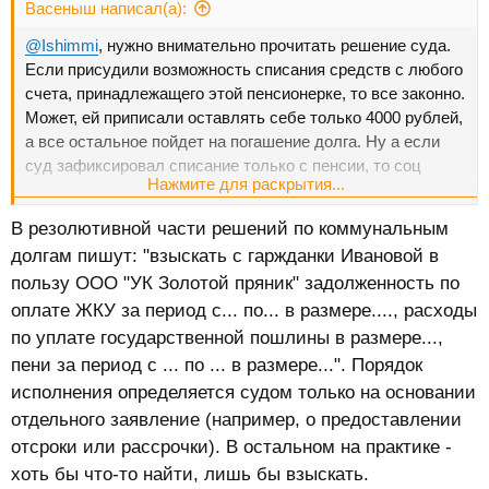
Васеныш написал(а):
@Ishimmi
, нужно внимательно прочитать решение суда.
Если присудили возможность списания средств с любого
счета, принадлежащего этой пенсионерке, то все законно.
Может, ей приписали оставлять себе только 4000 рублей,
а все остальное пойдет на погашение долга. Ну а если
суд зафиксировал списание только с пенсии, то соц
Нажмите для раскрытия...
карту не имели права трогать.
В резолютивной части решений по коммунальным
долгам пишут: "взыскать с гаржданки Ивановой в
пользу ООО "УК Золотой пряник" задолженность по
оплате ЖКУ за период с... по... в размере...., расходы
по уплате государственной пошлины в размере...,
пени за период с ... по ... в размере...". Порядок
исполнения определяется судом только на основании
отдельного заявление (например, о предоставлении
отсроки или рассрочки). В остальном на практике -
хоть бы что-то найти, лишь бы взыскать.