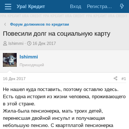
Ура!
Кредит
Вход
Регистрация
Форум должников по кредитам
Повесили долг на социальную карту
А
Д
Ishimmi
16 Дек 2017
в
а
Ishimmi
т
т
о
а
Приходящий
р
н
т
а
16 Дек 2017
#1
е
ч
Не нашел куда поставить, поэтому оставлю здесь.
м
а
Есть одна история из жизни человека, проживающего
ы
л
в этой стране.
а
Жила-была пенсионерка, мать троих детей,
перенесшая двойной инсульт и получающая
небольшую пенсию. С квартплатой пенсионерка