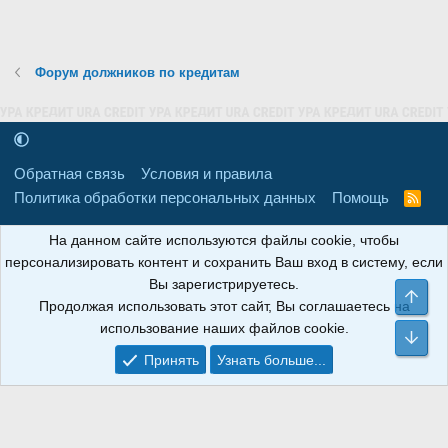
Форум должников по кредитам
Обратная связь
Условия и правила
Политика обработки персональных данных
Помощь
R
S
S
16+
Свидетельство о регистрации товарного знака № 665857 от
На данном сайте используются файлы cookie, чтобы
06.08.2018 г. Сайт не является СМИ. Сделано в
РунетЛаб – Сайты и
персонализировать контент и сохранить Ваш вход в систему, если
CRM
.
Вы зарегистрируетесь.
Све
Продолжая использовать этот сайт, Вы соглашаетесь на
АНОИНФО
; ОГРН: 1247700801700; ИНН/КПП:
использование наших файлов cookie.
9709119500/320001001; Юридический адрес: 241030, Брянская
Сни
область, г. Брянск, ул. Мира, д. 96, ком. 124
Принять
Узнать больше...