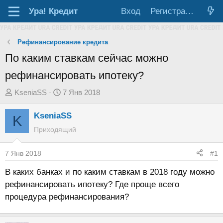
Ура!
Кредит
Вход
Регистрация
Рефинансирование кредита
По каким ставкам сейчас можно
рефинансировать ипотеку?
А
Д
KseniaSS
7 Янв 2018
в
а
KseniaSS
т
т
K
о
а
Приходящий
р
н
т
а
7 Янв 2018
#1
е
ч
В каких банках и по каким ставкам в 2018 году можно
м
а
рефинансировать ипотеку? Где проще всего
ы
л
процедура рефинансирования?
а