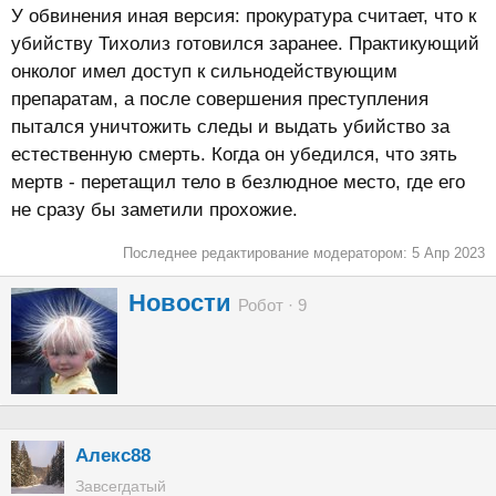
У обвинения иная версия: прокуратура считает, что к
убийству Тихолиз готовился заранее. Практикующий
онколог имел доступ к сильнодействующим
препаратам, а после совершения преступления
пытался уничтожить следы и выдать убийство за
естественную смерть. Когда он убедился, что зять
мертв - перетащил тело в безлюдное место, где его
не сразу бы заметили прохожие.
Последнее редактирование модератором:
5 Апр 2023
А
Новости
Робот
·
9
в
т
о
р
Алекс88
Завсегдатый