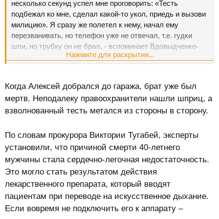
несколько секунд успел мне проговорить: «Тесть
подбежал ко мне, сделал какой-то укол, приедь и вызови
милицию». Я сразу же полетел к нему, начал ему
перезванивать, но телефон уже не отвечал, т.е. гудки
шли, но трубку он не брал, - вспоминает Вдовыдченко-
Нажмите для раскрытия...
младший.
Когда Алексей добрался до гаража, брат уже был
мертв. Неподалеку правоохранители нашли шприц, а
взволнованный тесть метался из стороны в сторону.
По словам прокурора Виктории Тугабей, эксперты
установили, что причиной смерти 40-летнего
мужчины стала сердечно-легочная недостаточность.
Это могло стать результатом действия
лекарственного препарата, который вводят
пациентам при переводе на искусственное дыхание.
Если вовремя не подключить его к аппарату –