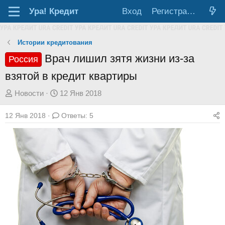
Ура!
Кредит
Вход
Регистрация
Истории кредитования
Врач лишил зятя жизни из-за
Россия
взятой в кредит квартиры
А
Д
Новости
12 Янв 2018
в
а
12 Янв 2018
Ответы: 5
т
т
о
а
р
н
т
а
е
ч
м
а
ы
л
а