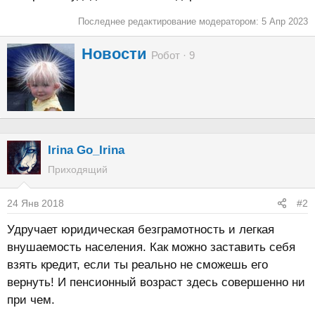
Последнее редактирование модератором:
5 Апр 2023
А
Новости
Робот
·
9
в
т
о
р
Irina Go_Irina
Приходящий
24 Янв 2018
#2
Удручает юридическая безграмотность и легкая
внушаемость населения. Как можно заставить себя
взять кредит, если ты реально не сможешь его
вернуть! И пенсионный возраст здесь совершенно ни
при чем.