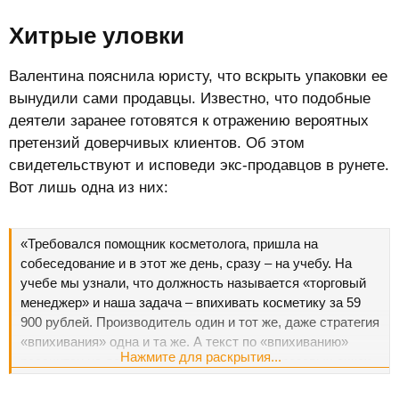
Хитрые уловки​
Валентина пояснила юристу, что вскрыть упаковки ее
вынудили сами продавцы. Известно, что подобные
деятели заранее готовятся к отражению вероятных
претензий доверчивых клиентов. Об этом
свидетельствуют и исповеди экс-продавцов в рунете.
Вот лишь одна из них:
«Требовался помощник косметолога, пришла на
собеседование и в этот же день, сразу – на учебу. На
учебе мы узнали, что должность называется «торговый
менеджер» и наша задача – впихивать косметику за 59
900 рублей. Производитель один и тот же, даже стратегия
«впихивания» одна и та же. А текст по «впихиванию»
Нажмите для раскрытия...
рассчитан на легко внушаемых дурочек в розовых очках,
которые верят, что их кожа станет как в 20 лет».