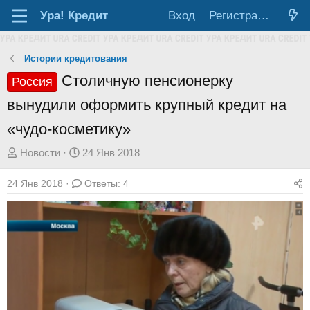
Ура!
Кредит
Вход
Регистрация
Истории кредитования
Столичную пенсионерку
Россия
вынудили оформить крупный кредит на
«чудо-косметику»
А
Д
Новости
24 Янв 2018
в
а
24 Янв 2018
Ответы: 4
т
т
о
а
р
н
т
а
е
ч
м
а
ы
л
а