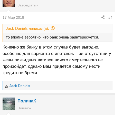
Завсегдатый
17 Мар 2018
#4
Jack Daniels написал(а):
то вполне вероятно, что банк очень заинтересуется.
Конечно же банку в этом случае будет выгодно,
особенно для варианта с ипотекой. При отсутствии у
жены ликвидных активов ничего смертельного не
произойдёт, однако Вам придётся самому нести
кредитное бремя.
Jack Daniels
Р
е
а
ПолинаК
к
Новичок
ц