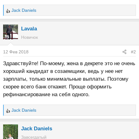
Jack Daniels
Р
е
а
Lavala
к
Новичок
ц
и
12 Фев 2018
#2
и
:
Здравствуйте! По-моему, жена в декрете это не очень
хороший кандидат в созаемщики, ведь у нее нет
зарплаты, только минимальные выплаты. Поэтому
скорее всего банк откажет. Проще оформить
рефинансирование на себя одного.
Jack Daniels
Р
е
а
Jack Daniels
к
Завсегдатый