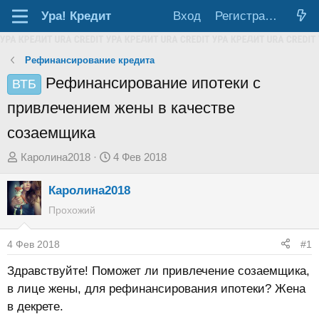
Ура!
Кредит
Вход
Регистрация
Рефинансирование кредита
Рефинансирование ипотеки с
ВТБ
привлечением жены в качестве
созаемщика
А
Д
Каролина2018
4 Фев 2018
в
а
Каролина2018
т
т
о
а
Прохожий
р
н
т
а
4 Фев 2018
#1
е
ч
Здравствуйте! Поможет ли привлечение созаемщика,
м
а
в лице жены, для рефинансирования ипотеки? Жена
ы
л
в декрете.
а