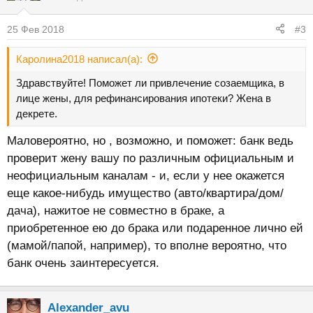
ц
и
25 Фев 2018
#3
и
:
Каролина2018 написал(а):
Здравствуйте! Поможет ли привлечение созаемщика, в
лице жены, для рефинансирования ипотеки? Жена в
декрете.
Маловероятно, но , возможно, и поможет: банк ведь
проверит жену вашу по различным официальным и
неофициальным каналам - и, если у нее окажется
еще какое-нибудь имущество (авто/квартира/дом/
дача), нажитое не совместно в браке, а
приобретенное ею до брака или подаренное лично ей
(мамой/папой, например), то вполне вероятно, что
банк очень заинтересуется.
Alexander_avu