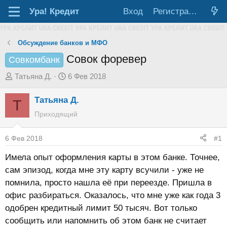
Ура!
Кредит
Вход
Регистрация
Обсуждение банков и МФО
Совок форевер
Совкомбанк
А
Д
Татьяна Д.
6 Фев 2018
в
а
Татьяна Д.
т
т
Т
о
а
Приходящий
р
н
т
а
6 Фев 2018
#1
е
ч
Имела опыт оформления карты в этом банке. Точнее,
м
а
сам эпизод, когда мне эту карту всучили - уже не
ы
л
помнила, просто нашла её при переезде. Пришла в
а
офис разбираться. Оказалось, что мне уже как года 3
одобрен кредитный лимит 50 тысяч. Вот только
сообщить или напомнить об этом банк не считает