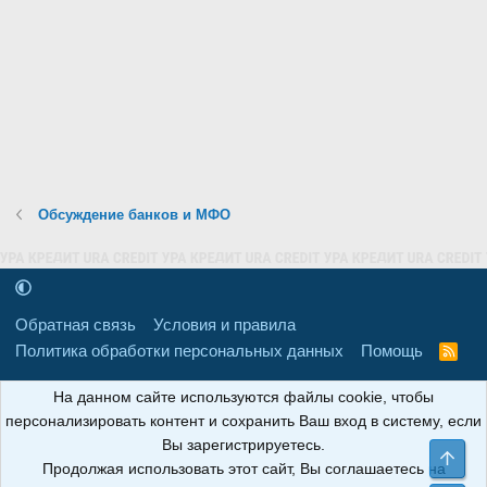
Обсуждение банков и МФО
Обратная связь
Условия и правила
Политика обработки персональных данных
Помощь
R
S
S
16+
Свидетельство о регистрации товарного знака № 665857 от
На данном сайте используются файлы cookie, чтобы
06.08.2018 г. Сайт не является СМИ. Сделано в
РунетЛаб – Сайты и
персонализировать контент и сохранить Ваш вход в систему, если
CRM
.
Вы зарегистрируетесь.
Све
Продолжая использовать этот сайт, Вы соглашаетесь на
АНОИНФО
; ОГРН: 1247700801700; ИНН/КПП: