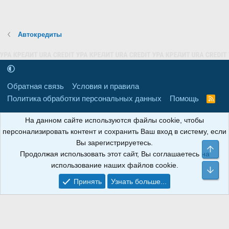
Автокредиты
Обратная связь
Условия и правила
Политика обработки персональных данных
Помощь
R
S
S
16+
Свидетельство о регистрации товарного знака № 665857 от
На данном сайте используются файлы cookie, чтобы
06.08.2018 г. Сайт не является СМИ. Сделано в
РунетЛаб – Сайты и
персонализировать контент и сохранить Ваш вход в систему, если
CRM
.
Вы зарегистрируетесь.
Све
Продолжая использовать этот сайт, Вы соглашаетесь на
АНОИНФО
; ОГРН: 1247700801700; ИНН/КПП:
использование наших файлов cookie.
9709119500/320001001; Юридический адрес: 241030, Брянская
Сни
область, г. Брянск, ул. Мира, д. 96, ком. 124
Принять
Узнать больше...