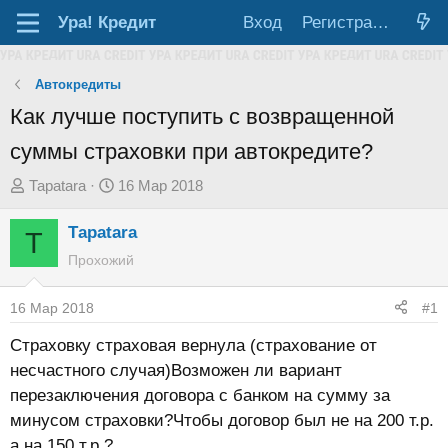
Ура!
Кредит
Вход
Регистрация
Автокредиты
Как лучше поступить с возвращенной
суммы страховки при автокредите?
А
Д
Тараtara
16 Мар 2018
в
а
Тараtara
т
т
Т
о
а
Прохожий
р
н
т
а
16 Мар 2018
#1
е
ч
Страховку страховая вернула (страхование от
м
а
несчастного случая)Возможен ли вариант
ы
л
перезаключения договора с банком на сумму за
а
минусом страховки?Чтобы договор был не на 200 т.р.
а на 150 т.р.?