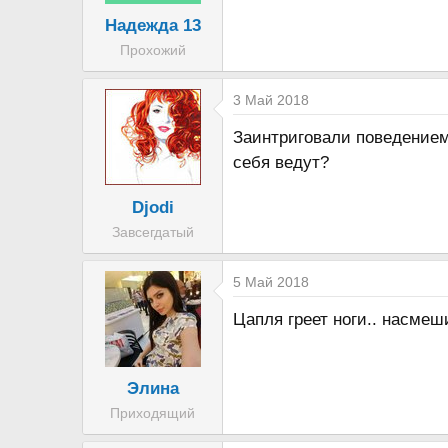
Надежда 13
Прохожий
3 Май 2018
Заинтриговали поведением 
себя ведут?
Djodi
Завсегдатый
5 Май 2018
Цапля греет ноги.. насмеш
Элина
Приходящий