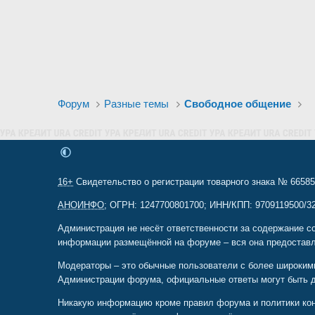
и
:
Форум
Разные темы
Свободное общение
16+
Свидетельство о регистрации товарного знака № 665857
АНОИНФО
; ОГРН: 1247700801700; ИНН/КПП: 9709119500/320
Администрация не несёт ответственности за содержание с
информации размещённой на форуме – вся она предоставл
Модераторы – это обычные пользователи с более широким
Администрации форума, официальные ответы могут быть 
Никакую информацию кроме правил форума и политики конф