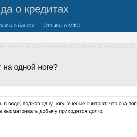
вда о кредитах
зывы о банках
Отзывы о МФО
 на одной ноге?
 в воде, поджав одну ногу. Ученые считают, что она по
а высматривать добычу приходится долго.