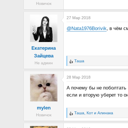
Новичок
а
27 Мар 2018
@Nata1976Borivik
, в чём 
Екатерина
Зайцева
Таша
Не админ
Р
е
а
28 Мар 2018
к
А почему бы не поболтать 
ц
если и вторую уберет то о
и
и
mylen
:
Таша
,
Кот
и
Алинака
Новичок
Р
е