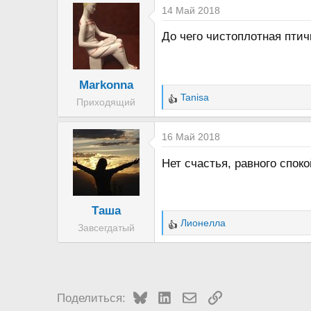
14 Май 2018
До чего чистоплотная птичк
Markonna
Tanisa
Приходящий
Р
е
а
16 Май 2018
к
Нет счастья, равного спок
ц
и
и
Таша
:
Лионелла
Завсегдатый
Р
е
а
к
ц
Bluesky
LinkedIn
Электронная почта
Ссылка
Поделиться:
и