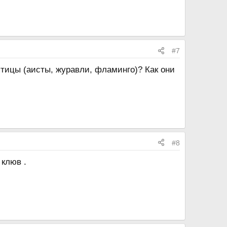
#7
птицы (аисты, журавли, фламинго)? Как они
#8
 клюв .