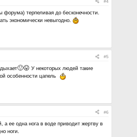
#4
ицы форума) терпеливая до бесконечности.
ывать экономически невыгодно.
#5
🙂
😛
тдыхает
У некоторых людей такие
той особенности цапель
#6
, а ее одна нога в воде приводит жертву в
но ноги.