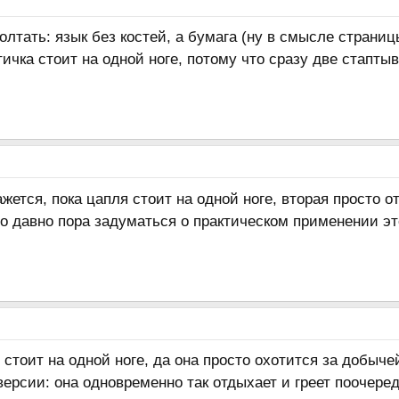
 болтать: язык без костей, а бумага (ну в смысле стран
птичка стоит на одной ноге, потому что сразу две стапт
ется, пока цапля стоит на одной ноге, вторая просто о
то давно пора задуматься о практическом применении э
стоит на одной ноге, да она просто охотится за добычей
версии: она одновременно так отдыхает и греет поочеред