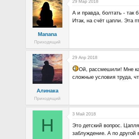
а
29 Мар 2018
к
А и правда, болтать - так
ц
Итак, на счёт цапли. Эта 
и
и
Manana
:
Приходящий
29 Апр 2018
Ой, рассмешили! Мне каж
сложные условия труда, ч
Алинака
Приходящий
3 Май 2018
Н
Это детский вопрос. Цапля 
заблуждение. А по другой 