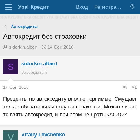
Ура!
Кредит
Вход
Регистрация
Автокредиты
Автокредит без страховки
А
Д
sidorkin.albert
14 Сен 2016
в
а
т
т
sidorkin.albert
S
о
а
Завсегдатый
р
н
т
а
14 Сен 2016
#1
е
ч
Проценты по автокредиту вполне терпимые. Смущает
м
а
только обязательная покупка страховки. Можно ли как
ы
л
то взять автокредит, и при этом не брать КАСКО?
а
Vitaliy Levchenko
V