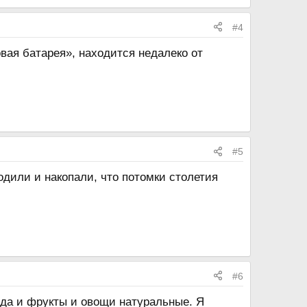
#4
ая батарея», находится недалеко от
#5
одили и накопали, что потомки столетия
#6
 да и фрукты и овощи натуральные. Я