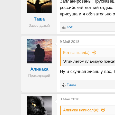
Запланированы: Трускавец 
российский летний отдых.
присуща и я обязательно 
Таша
Завсегдатый
Кот
Р
е
а
9 Май 2018
к
ц
Кот написал(а):
и
Этим летом планирую поехать
и
Алинака
:
Ну и скучная жизнь у вас,
Приходящий
Таша
Р
е
а
9 Май 2018
к
ц
Алинака написал(а):