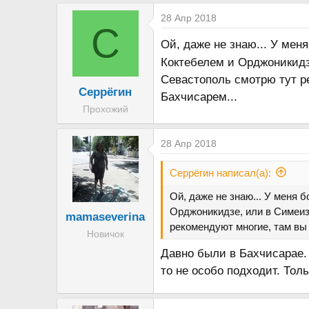
е
а
28 Апр 2018
С
к
Ой, даже не знаю... У ме
ц
и
Коктебелем и Орджоникид
и
Севастополь смотрю тут ре
Серрёгин
:
Бахчисарем...
Прохожий
28 Апр 2018
Серрёгин написал(а):
Ой, даже не знаю... У меня
Орджоникидзе, или в Симеи
mamaseverina
рекомендуют многие, там вы 
Новичок
Давно были в Бахчисарае. 
то не особо подходит. Тол