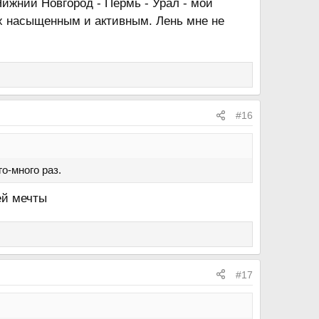
Нижний Новгород - Пермь - Урал - мой
х насыщенным и активным. Лень мне не
#16
о-много раз.
ей мечты
#17