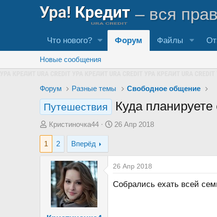
– вся пра
Что нового?
Форум
Файлы
От
Новые сообщения
Форум
Разные темы
Свободное общение
Куда планируете 
Путешествия
А
Д
Кристиночка44
26 Апр 2018
в
а
1
2
Вперёд
т
т
о
а
26 Апр 2018
р
н
т
а
Собрались ехать всей сем
е
ч
м
а
ы
л