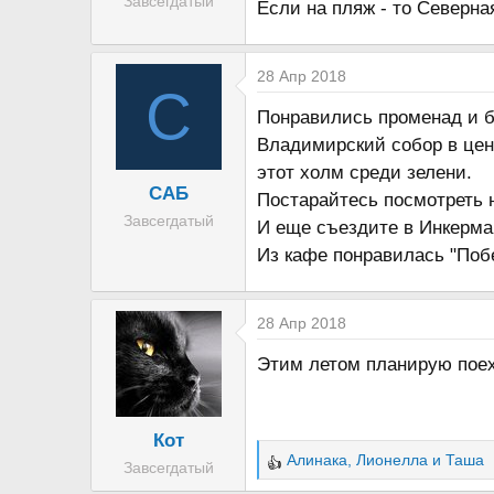
Завсегдатый
Если на пляж - то Северна
28 Апр 2018
С
Понравились променад и б
Владимирский собор в цен
этот холм среди зелени.
САБ
Постарайтесь посмотреть н
Завсегдатый
И еще съездите в Инкерма
Из кафе понравилась "Побе
28 Апр 2018
Этим летом планирую поеха
Кот
Алинака
,
Лионелла
и
Таша
Завсегдатый
Р