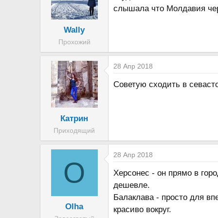
слышала что Молдавия че
Wally
Прохожий
28 Апр 2018
Советую сходить в севаст
Катрин
Приходящий
28 Апр 2018
O
Херсонес - он прямо в гор
дешевле.
Балаклава - просто для вп
Olha
красиво вокруг.