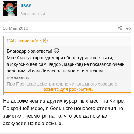
lisss
Завсегдатый
18 Май 2018
#6
САБ написал(а):
🙂
Благодарю за ответы!
Мне Аматус (проездом при сборе туристов, кстати,
экскурсию вел сам Федор Лаариков) не показался очень
зеленым. И сам Лимассол немного гигантским
показался...
Про Протарас действительно читала много хорошего!
Нажмите для раскрытия...
Экскурсии оттуда дорогие, наверное?
Не дороже чем из других курортных мест на Кипре.
По крайней мере, я большого ценового отличия не
заметил, несмотря на то, что всегда покупал
экскурсии на всю семью.