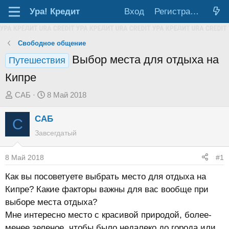
Ура!
Кредит
Вход
Регистрация
Свободное общение
Выбор места для отдыха на
Путешествия
Кипре
А
Д
САБ
8 Май 2018
в
а
САБ
т
т
С
о
а
Завсегдатый
р
н
т
а
8 Май 2018
#1
е
ч
Как вы посоветуете выбрать место для отдыха на
м
а
Кипре? Какие факторы важны для вас вообще при
ы
л
выборе места отдыха?
а
Мне интересно место с красивой природой, более-
менее зеленое, чтобы было недалеко до города или