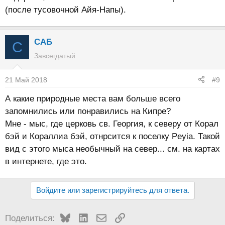
(после тусовочной Айя-Напы).
САБ
С
Завсегдатый
21 Май 2018
#9
А какие природные места вам больше всего
запомнились или понравились на Кипре?
Мне - мыс, где церковь св. Георгия, к северу от Корал
бэй и Кораллиа бэй, отнрсится к поселку Peyia. Такой
вид с этого мыса необычный на север... см. на картах
в интернете, где это.
Войдите или зарегистрируйтесь для ответа.
Bluesky
LinkedIn
Электронная почта
Ссылка
Поделиться: