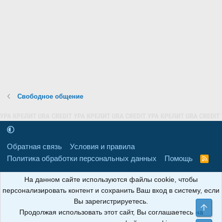
Свободное общение
Обратная связь
Условия и правила
Политика обработки персональных данных
Помощь
R
S
S
16+
Свидетельство о регистрации товарного знака № 665857 от
На данном сайте используются файлы cookie, чтобы
06.08.2018 г. Сайт не является СМИ. Сделано в
РунетЛаб – Сайты и
персонализировать контент и сохранить Ваш вход в систему, если
CRM
.
Вы зарегистрируетесь.
Све
Продолжая использовать этот сайт, Вы соглашаетесь на
АНОИНФО
; ОГРН: 1247700801700; ИНН/КПП: