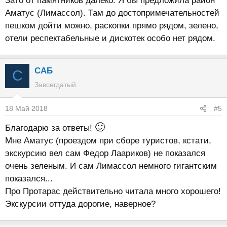
Зато от памятников далеко. Я бы предложила район
Аматус (Лимассол). Там до достопримечательностей
пешком дойти можно, раскопки прямо рядом, зелено,
отели респектабельные и дискотек особо нет рядом.
САБ
С
Завсегдатый
18 Май 2018
#5
🙂
Благодарю за ответы!
Мне Аматус (проездом при сборе туристов, кстати,
экскурсию вел сам Федор Лаариков) не показался
очень зеленым. И сам Лимассол немного гигантским
показался...
Про Протарас действительно читала много хорошего!
Экскурсии оттуда дорогие, наверное?