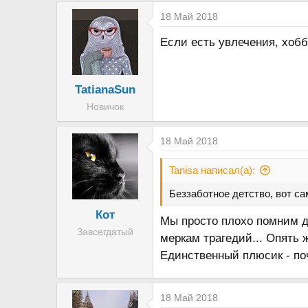
18 Май 2018
Если есть увлечения, хобб
TatianaSun
Новичок
18 Май 2018
Tanisa написал(а):
Беззаботное детство, вот са
Кот
Мы просто плохо помним де
Завсегдатый
меркам трагедий... Опять ж
Единственный плюсик - поч
18 Май 2018