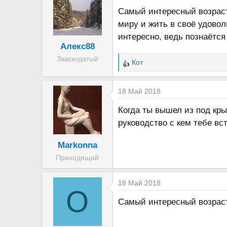
Самый интересный возраст 
миру и жить в своё удоволь
интересно, ведь познаётся
Алекс88
Завсегдатый
Кот
Р
е
а
18 Май 2018
к
Когда ты вышел из под кры
ц
руководство с кем тебе вс
и
и
Markonna
:
Приходящий
18 Май 2018
O
Самый интересный возраст 