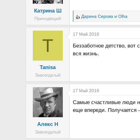
Катрина Ш
Дарина Серова
и
Olha
Приходящий
Р
е
а
17 Май 2018
T
к
Беззаботное детство, вот 
ц
вся жизнь.
и
и
Tanisa
:
Завсегдатый
17 Май 2018
Самые счастливые люди на 
еще впереди. Получается - 
Алекс Н
Завсегдатый