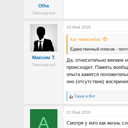
Olha
Завсегдатый
19 Май 2018
Кот написал(а):
Единственный плюсик - почти
Максим Т.
Да, относительно мелкие н
Завсегдатый
происходит. Память вообще
опыта кажется положительн
оно (отсутствие) восприни
Таша
и
Кот
Р
е
а
22 Май 2018
A
к
Смотря у кого как жизнь с
ц