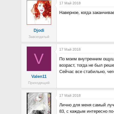
а
17 Май 2018
к
Наверное, когда заканчива
ц
и
и
Djodi
:
Завсегдатый
17 Май 2018
V
По моим внутренним ощущен
возраст, тогда не был ре
Сейчас все стабильно, чег
Valen11
Приходящий
17 Май 2018
Лично для меня самый лучш
83, с каждым интересно по