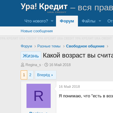
– вся пра
Что нового?
Форум
Файлы
От
Новые сообщения
Форум
Разные темы
Свободное общение
Какой возраст вы счи
Жизнь
А
Д
Regina_s
16 Май 2018
в
а
1
2
Вперёд
т
т
о
а
16 Май 2018
р
н
R
т
а
Я понимаю, что "есть в во
е
ч
м
а
ы
л