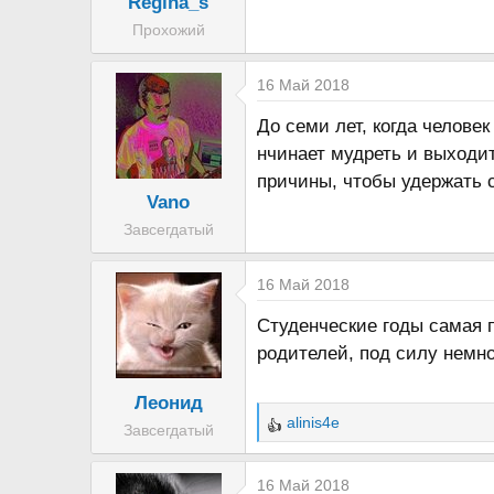
Regina_s
а
Прохожий
16 Май 2018
До семи лет, когда челове
нчинает мудреть и выходи
причины, чтобы удержать 
Vano
Завсегдатый
16 Май 2018
Студенческие годы самая п
родителей, под силу немног
Леонид
alinis4e
Завсегдатый
Р
е
а
16 Май 2018