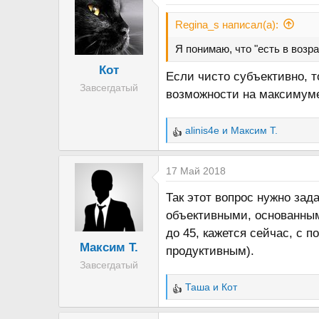
к
ц
Regina_s написал(а):
и
Я понимаю, что "есть в возр
и
Кот
:
Если чисто субъективно, т
Завсегдатый
возможности на максимуме
alinis4e
и
Максим Т.
Р
е
а
17 Май 2018
к
Так этот вопрос нужно зад
ц
объективными, основанным
и
и
до 45, кажется сейчас, с 
Максим Т.
:
продуктивным).
Завсегдатый
Таша
и
Кот
Р
е