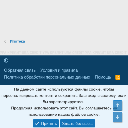
Ипотека
Обратная связь
Условия и правила
Политика обработки персональных данных
Помощь
R
S
S
16+
Свидетельство о регистрации товарного знака № 665857 от
На данном сайте используются файлы cookie, чтобы
06.08.2018 г. Сайт не является СМИ. Сделано в
РунетЛаб – Сайты и
персонализировать контент и сохранить Ваш вход в систему, если
CRM
.
Вы зарегистрируетесь.
Све
Продолжая использовать этот сайт, Вы соглашаетесь на
АНОИНФО
; ОГРН: 1247700801700; ИНН/КПП:
использование наших файлов cookie.
9709119500/320001001; Юридический адрес: 241030, Брянская
Сни
область, г. Брянск, ул. Мира, д. 96, ком. 124
Принять
Узнать больше...