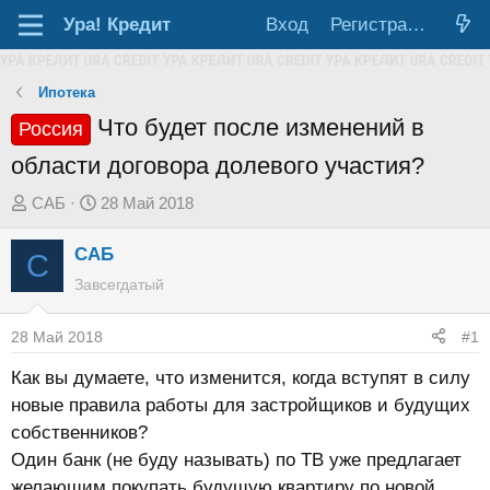
Ура!
Кредит
Вход
Регистрация
Ипотека
Что будет после изменений в
Россия
области договора долевого участия?
А
Д
САБ
28 Май 2018
в
а
САБ
т
т
С
о
а
Завсегдатый
р
н
т
а
28 Май 2018
#1
е
ч
Как вы думаете, что изменится, когда вступят в силу
м
а
новые правила работы для застройщиков и будущих
ы
л
собственников?
а
Один банк (не буду называть) по ТВ уже предлагает
желающим покупать будущую квартиру по новой