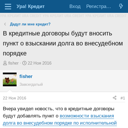
Ура!
Кредит
Вход
Регистрация
Дадут ли мне кредит?
В кредитные договоры будут вносить
пункт о взыскании долга во внесудебном
порядке
А
Д
fisher
22 Ноя 2016
в
а
fisher
т
т
о
а
Завсегдатый
р
н
т
а
22 Ноя 2016
#1
е
ч
Вчера увидел новость, что в кредитные договоры
м
а
будут добавлять пункт о
возможности взыскания
ы
л
долга во внесудебном порядке по исполнительной
а