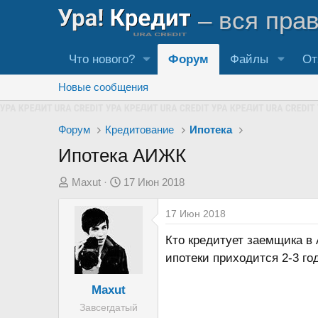
– вся пра
Что нового?
Форум
Файлы
От
Новые сообщения
Форум
Кредитование
Ипотека
Ипотека АИЖК
А
Д
Maxut
17 Июн 2018
в
а
17 Июн 2018
т
т
о
а
Кто кредитует заемщика в 
р
н
ипотеки приходится 2-3 го
т
а
е
ч
Maxut
м
а
Завсегдатый
ы
л