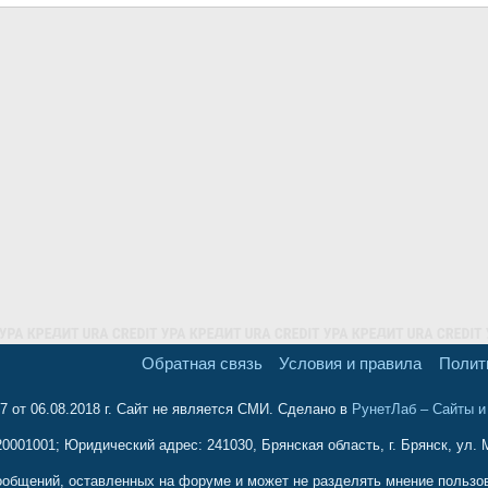
Обратная связь
Условия и правила
Полит
 от 06.08.2018 г. Сайт не является СМИ. Сделано в
РунетЛаб – Сайты 
001001; Юридический адрес: 241030, Брянская область, г. Брянск, ул. М
ообщений, оставленных на форуме и может не разделять мнение пользова