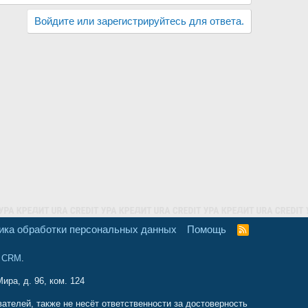
Войдите или зарегистрируйтесь для ответа.
ика обработки персональных данных
Помощь
R
S
S
и CRM
.
ира, д. 96, ком. 124
телей, также не несёт ответственности за достоверность