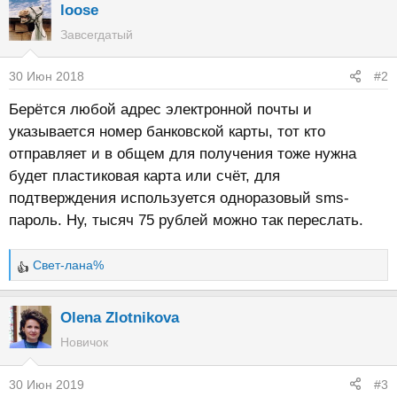
loose
Завсегдатый
30 Июн 2018
#2
Берётся любой адрес электронной почты и
указывается номер банковской карты, тот кто
отправляет и в общем для получения тоже нужна
будет пластиковая карта или счёт, для
подтверждения используется одноразовый sms-
пароль. Ну, тысяч 75 рублей можно так переслать.
Свет-лана%
Р
е
а
Olena Zlotnikova
к
Новичок
ц
и
30 Июн 2019
#3
и