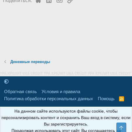
Поделиться:
Денежные переводы
Обратная связь
Условия и правила
Политика обработки персональных данных
Помощь
R
S
S
16+
Свидетельство о регистрации товарного знака № 665857 от
На данном сайте используются файлы cookie, чтобы
06.08.2018 г. Сайт не является СМИ. Сделано в
РунетЛаб – Сайты и
персонализировать контент и сохранить Ваш вход в систему, если
CRM
.
Вы зарегистрируетесь.
Све
Продолжая использовать этот сайт, Вы соглашаетесь на