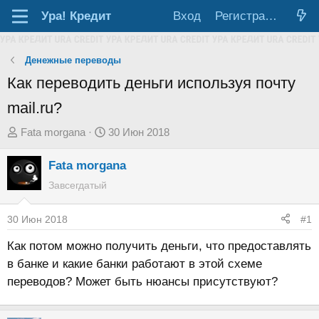
Ура!
Кредит
Вход
Регистрация
Денежные переводы
Как переводить деньги используя почту
mail.ru?
А
Д
Fata morgana
30 Июн 2018
в
а
Fata morgana
т
т
о
а
Завсегдатый
р
н
т
а
30 Июн 2018
#1
е
ч
Как потом можно получить деньги, что предоставлять
м
а
в банке и какие банки работают в этой схеме
ы
л
переводов? Может быть нюансы присутствуют?
а