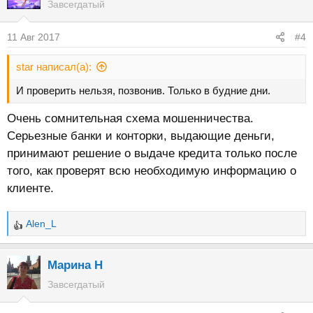
Завсегдатый
11 Авг 2017
#4
star написал(а):
И проверить нельзя, позвонив. Только в будние дни.
Очень сомнительная схема мошенничества.
Серьезные банки и конторки, выдающие деньги,
принимают решение о выдаче кредита только после
того, как проверят всю необходимую информацию о
клиенте.
Alen_L
Р
е
а
Марина Н
к
Завсегдатый
ц
и