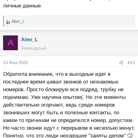
личные данные.
Alen_L
Р
е
а
Alen_L
A
к
Завсегдатый
ц
и
10 Фев 2025
#13
и
:
Обратила внимание, что в выходные идет в
последнее время шквал звонков от незнакомых
номеров. Просто блокирую все подряд, трубку не
поднимаю. Уже научена опытом(. Но эти моменты
действительно огорчают, ведь среди номеров
звонивших могут быть и полезные контакты, по
каким-то причинам не определился номер, допустим.
Но часто звонки идут с перерывом в несколько минут.
Понятно, что это люди нехорошие "заняты делом" 🙄