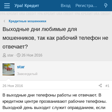
Ура!
Кредит
Вход
Регистрация
Кредитные мошенники
Выходные дни любимые для
мошенников, так как рабочий телефон не
отвечает?
А
Д
star
26 Ноя 2016
в
а
star
т
т
о
а
Завсегдатый
р
н
т
а
26 Ноя 2016
#1
е
ч
В выходные дни телефоны работы не отвечают. В
м
а
кредитном центре прозванивают рабочие телефоны.
ы
л
Выходной день выходит служит оправданием, если
а