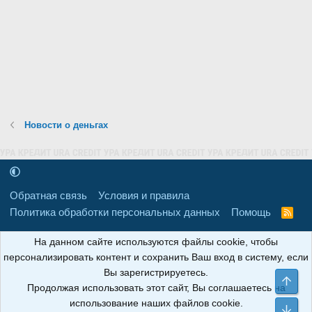
Новости о деньгах
Обратная связь
Условия и правила
Политика обработки персональных данных
Помощь
R
S
S
16+
Свидетельство о регистрации товарного знака № 665857 от
На данном сайте используются файлы cookie, чтобы
06.08.2018 г. Сайт не является СМИ. Сделано в
РунетЛаб – Сайты и
персонализировать контент и сохранить Ваш вход в систему, если
CRM
.
Вы зарегистрируетесь.
Све
Продолжая использовать этот сайт, Вы соглашаетесь на
АНОИНФО
; ОГРН: 1247700801700; ИНН/КПП:
использование наших файлов cookie.
9709119500/320001001; Юридический адрес: 241030, Брянская
Сни