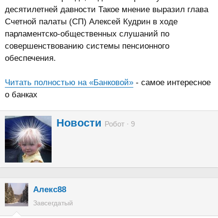
десятилетней давности Такое мнение выразил глава
Счетной палаты (СП) Алексей Кудрин в ходе
парламентско-общественных слушаний по
совершенствованию системы пенсионного
обеспечения.
Читать полностью на «Банковой»
- самое интересное
о банках
А
Новости
Робот
·
9
в
т
о
р
Алекс88
Завсегдатый