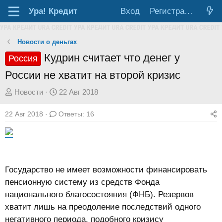
Ура!
Кредит
Вход
Регистрация
Новости о деньгах
Кудрин считает что денег у
Россия
России не хватит на второй кризис
А
Д
Новости
22 Авг 2018
в
а
22 Авг 2018
Ответы: 16
т
т
о
а
р
н
т
а
е
ч
Государство не имеет возможности финансировать
м
а
пенсионную систему из средств Фонда
ы
л
национального благосостояния (ФНБ). Резервов
а
хватит лишь на преодоление последствий одного
негативного периода, подобного кризису