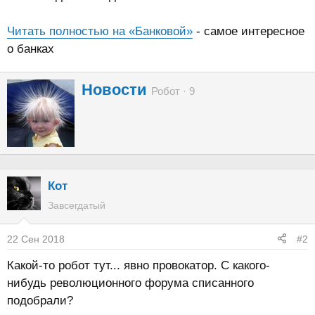
Читать полностью на «Банковой»
- самое интересное
о банках
А
Новости
Робот
·
9
в
т
о
р
Кот
Завсегдатый
22 Сен 2018
#2
Какой-то робот тут... явно провокатор. С какого-
нибудь революционного форума списанного
подобрали?