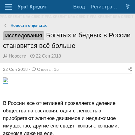
Ура!
Кредит
Вход
Регистрация
Новости о деньгах
Богатых и бедных в России
Исследования
становится всё больше
А
Д
Новости
22 Сен 2018
в
а
22 Сен 2018
Ответы: 15
т
т
о
а
р
н
т
а
е
ч
В России все отчетливей проявляется деление
м
а
общества на сословия: одни с легкостью
ы
л
приобретают элитное движимое и недвижимое
а
имущество, другие еле сводят концы с концами,
экономя даже на еде.