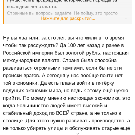
последние лет этак сто.
Странные вы вопросы задаёте. Не пойму, это просто
Нажмите для раскрытия...
незнание и непонимание, или вы это делаете намеренно?
Ну вы хватили, за сто лет, вы что жили в то время
чтобы так рассуждать? Да 100 лет назад и ранее в
Российской империи был золотой рубль, настоящая
международная валюта. Страна была способна
развиваться огромными темпами, если бы не эти
происки врагов. А сегодня у нас вообще почти нет
той экономики. Да есть планы войти в пятёрку
ведущих экономик мира, но ведь к этому ещё нужно
прийти. По моему мнению настоящая экономика, это
когда большинство людей имеет высокий и
стабильный доход по ВСЕЙ стране, а не только в
столице. Для этого нужно развивать производство, а
не только убирать улицы и обслуживать старые ещё