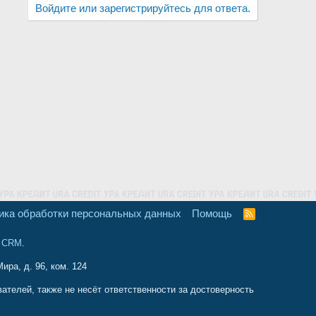
Войдите или зарегистрируйтесь для ответа.
ика обработки персональных данных
Помощь
R
S
S
и CRM
.
ира, д. 96, ком. 124
телей, также не несёт ответственности за достоверность