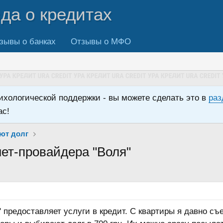
вда о кредитах
зывы о банках
Отзывы о МФО
сихологической поддержки - вы можете сделать это в
раз
ас!
ют долг
нет-провайдера "Воля"
 предоставляет услуги в кредит. С квартиры я давно съ