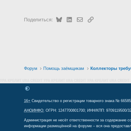
Bluesky
LinkedIn
Электронная почта
Ссылка
Поделиться:
Форум
Помощь заёмщикам
Коллекторы требу
16+
Свидетельство о регистрации товарного знака № 665857
АНОИНФО
; ОГРН: 1247700801700; ИНН/КПП: 9709119500/320
Администрация не несёт ответственности за содержание с
информации размещённой на форуме – вся она предоставл