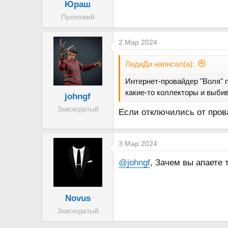
Юраш
Прохожий
2 Мар 2024
ЛедиДи написал(а):
Интернет-провайдер "Воля" п
какие-то коллекторы и выбив
johngf
Завсегдатый
Если отключились от пров
3 Мар 2024
@johngf
, Зачем вы апаете
Novus
Завсегдатый