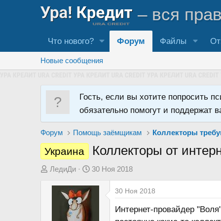
– вся пра
Что нового?
Форум
Файлы
От
Новые сообщения
Гость, если вы хотите попросить п
обязательно помогут и поддержат в
Форум
Помощь заёмщикам
Коллекторы требу
Коллекторы от интер
Украина
А
Д
ЛедиДи
30 Ноя 2018
в
а
30 Ноя 2018
т
т
о
а
Интернет-провайдер "Воля"
р
н