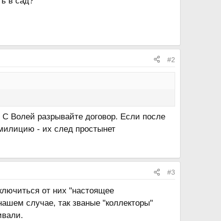
ть в сад?
#2
. С Волей разрывайте договор. Если после
 милицию - их след простынет
#3
тключиться от них "настоящее
нашем случае, так званые "коллекторы"
ивали.