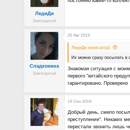
постоянно какие-то коллек
т
а
е
ч
ЛедиДи
м
а
Завсегдатый
ы
л
а
20 Авг 2019
ЛедиДи написал(а):
Их можно сразу посылать в 
Сладкоежка
Знакомая ситуация с моим 
Завсегдатый
первого "китайского преду
гарантировано. Проверено
19 Сен 2019
Добрый день, смело посыла
преступление". Никаких ме
перестали звонить лишь че