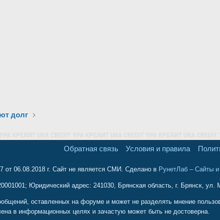
ют долг
Обратная связь
Условия и правила
Полит
 от 06.08.2018 г. Сайт не является СМИ. Сделано в
РунетЛаб – Сайты 
001001; Юридический адрес: 241030, Брянская область, г. Брянск, ул. М
ообщений, оставленных на форуме и может не разделять мнение пользова
ена в информационных целях и зачастую может быть не достоверна.