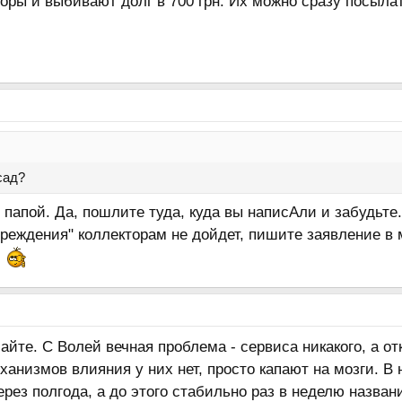
торы и выбивают долг в 700 грн. Их можно сразу посыла
сад?
папой. Да, пошлите туда, куда вы написАли и забудьте
преждения" коллекторам не дойдет, пишите заявление в
йте. С Волей вечная проблема - сервиса никакого, а о
ханизмов влияния у них нет, просто капают на мозги. В 
рез полгода, а до этого стабильно раз в неделю назван