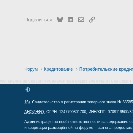
Bluesky
LinkedIn
Электронная почта
Ссылка
Поделиться:
Форум
Кредитование
Потребительские креди
16+
Свидетельство о регистрации товарного знака № 665857
АНОИНФО
; ОГРН: 1247700801700; ИНН/КПП: 9709119500/320
Администрация не несёт ответственности за содержание с
информации размещённой на форуме – вся она предоставл