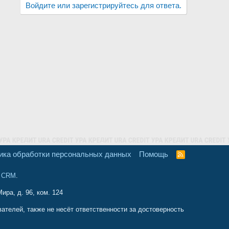
Войдите или зарегистрируйтесь для ответа.
ика обработки персональных данных
Помощь
R
S
S
и CRM
.
ира, д. 96, ком. 124
телей, также не несёт ответственности за достоверность