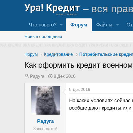
– вся пра
Что нового?
Форум
Файлы
От
Новые сообщения
Форум
Кредитование
Потребительские креди
Как оформить кредит военном
А
Д
Радуга
8 Дек 2016
в
а
8 Дек 2016
т
т
о
а
На каких условиях сейчас
р
н
вообще дают кредиты или о
т
а
е
ч
Радуга
м
а
Завсегдатый
ы
л