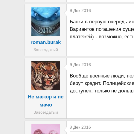
а
9 Дек 2016
Банки в первую очередь и
Вариантов погашения суще
платежей) - возможно, ест
roman.burak
Завсегдатый
9 Дек 2016
Вообще военные люди, поли
берут кредит. Полицейски
доступен, только не дольш
Не мажор и не
мачо
Завсегдатый
9 Дек 2016