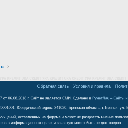
ты
Обратная связь
Условия и правила
Полит
 от 06.08.2018 г. Сайт не является СМИ. Сделано в
РунетЛаб – Сайты 
001001; Юридический адрес: 241030, Брянская область, г. Брянск, ул. М
ообщений, оставленных на форуме и может не разделять мнение пользова
ена в информационных целях и зачастую может быть не достоверна.