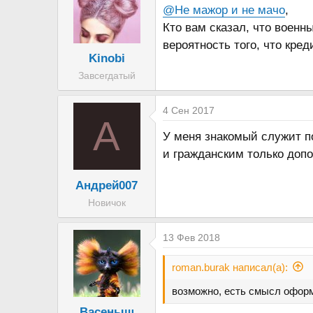
@Не мажор и не мачо
,
Кто вам сказал, что военны
вероятность того, что кред
Kinobi
Завсегдатый
4 Сен 2017
А
У меня знакомый служит по
и гражданским только доп
Андрей007
Новичок
13 Фев 2018
roman.burak написал(а):
возможно, есть смысл оформи
Васеныш