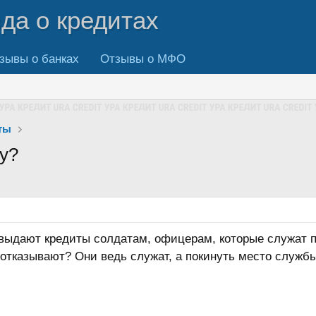
вда о кредитах
зывы о банках
Отзывы о МФО
ты
у?
 выдают кредиты солдатам, офицерам, которые служат п
тказывают? Они ведь служат, а покинуть место службы 