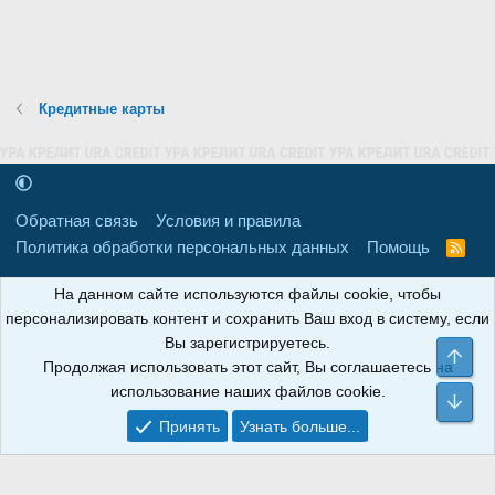
Кредитные карты
Обратная связь
Условия и правила
Политика обработки персональных данных
Помощь
R
S
S
16+
Свидетельство о регистрации товарного знака № 665857 от
На данном сайте используются файлы cookie, чтобы
06.08.2018 г. Сайт не является СМИ. Сделано в
РунетЛаб – Сайты и
персонализировать контент и сохранить Ваш вход в систему, если
CRM
.
Вы зарегистрируетесь.
Све
Продолжая использовать этот сайт, Вы соглашаетесь на
АНОИНФО
; ОГРН: 1247700801700; ИНН/КПП:
использование наших файлов cookie.
9709119500/320001001; Юридический адрес: 241030, Брянская
Сни
область, г. Брянск, ул. Мира, д. 96, ком. 124
Принять
Узнать больше...