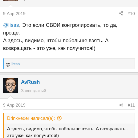
9 Апр 2019
#10
@lisss
, Это если СВОИ контролировать, то да,
проще.
А здесь, видимо, чтобы побольше взять. А
возвращать - это уже, как получится!)
lisss
Р
е
а
AvRush
к
Завсегдатый
ц
и
9 Апр 2019
#11
и
:
Drinkveder написал(а):
А здесь, видимо, чтобы побольше взять. А возвращать -
это уже, как получится!)