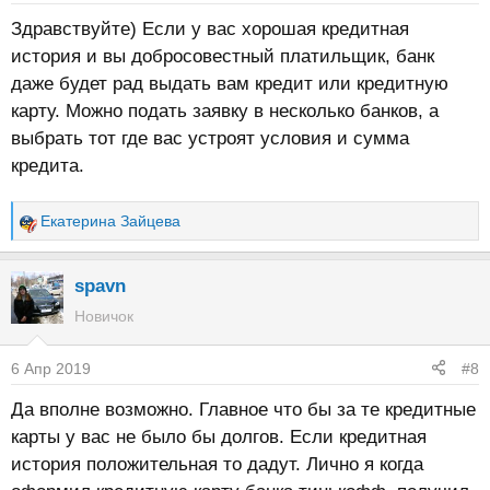
Здравствуйте) Если у вас хорошая кредитная
история и вы добросовестный платильщик, банк
даже будет рад выдать вам кредит или кредитную
карту. Можно подать заявку в несколько банков, а
выбрать тот где вас устроят условия и сумма
кредита.
Екатерина Зайцева
Р
е
а
spavn
к
Новичок
ц
и
6 Апр 2019
#8
и
:
Да вполне возможно. Главное что бы за те кредитные
карты у вас не было бы долгов. Если кредитная
история положительная то дадут. Лично я когда