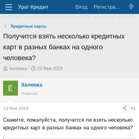
Ура!
Кредит
Вход
Регистрация
Кредитные карты
Получится взять несколько кредитных
карт в разных банках на одного
человека?
А
Д
Хеленка
23 Фев 2019
в
а
т
т
Хеленка
о
а
Новичок
р
н
т
а
23 Фев 2019
#1
е
ч
Скажите, пожалуйста, получится ли взять несколько
м
а
кредитных карт в разных банках на одного человека?
ы
л
а