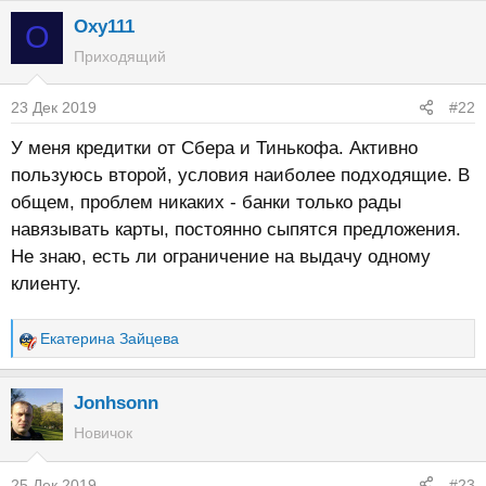
Oxy111
O
Приходящий
23 Дек 2019
#22
У меня кредитки от Сбера и Тинькофа. Активно
пользуюсь второй, условия наиболее подходящие. В
общем, проблем никаких - банки только рады
навязывать карты, постоянно сыпятся предложения.
Не знаю, есть ли ограничение на выдачу одному
клиенту.
Екатерина Зайцева
Р
е
а
Jonhsonn
к
Новичок
ц
и
25 Дек 2019
#23