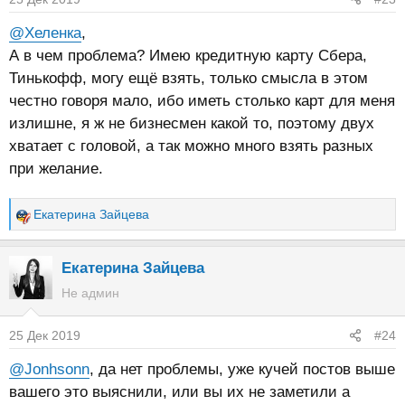
и
:
@Хеленка
,
А в чем проблема? Имею кредитную карту Сбера,
Тинькофф, могу ещё взять, только смысла в этом
честно говоря мало, ибо иметь столько карт для меня
излишне, я ж не бизнесмен какой то, поэтому двух
хватает с головой, а так можно много взять разных
при желание.
Екатерина Зайцева
Р
е
а
Екатерина Зайцева
к
Не админ
ц
и
25 Дек 2019
#24
и
:
@Jonhsonn
, да нет проблемы, уже кучей постов выше
вашего это выяснили, или вы их не заметили а