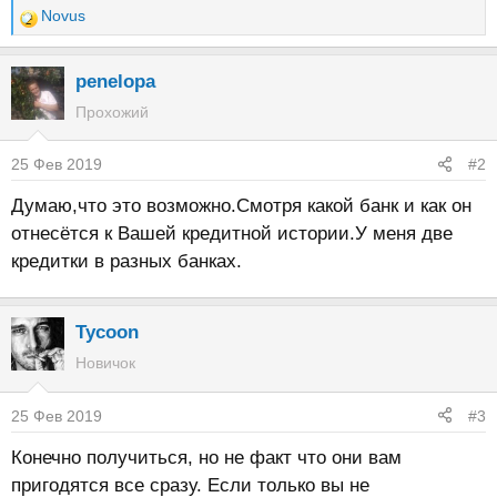
Novus
Р
е
а
penelopa
к
Прохожий
ц
и
25 Фев 2019
#2
и
:
Думаю,что это возможно.Смотря какой банк и как он
отнесётся к Вашей кредитной истории.У меня две
кредитки в разных банках.
Tycoon
Новичок
25 Фев 2019
#3
Конечно получиться, но не факт что они вам
пригодятся все сразу. Если только вы не