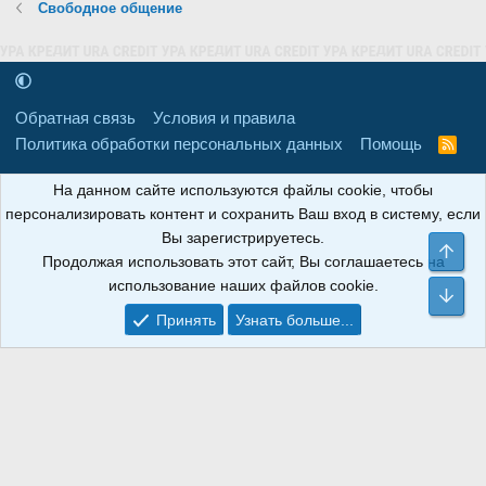
Свободное общение
Обратная связь
Условия и правила
Политика обработки персональных данных
Помощь
R
S
S
16+
Свидетельство о регистрации товарного знака № 665857 от
На данном сайте используются файлы cookie, чтобы
06.08.2018 г. Сайт не является СМИ. Сделано в
РунетЛаб – Сайты и
персонализировать контент и сохранить Ваш вход в систему, если
CRM
.
Вы зарегистрируетесь.
Све
Продолжая использовать этот сайт, Вы соглашаетесь на
АНОИНФО
; ОГРН: 1247700801700; ИНН/КПП:
использование наших файлов cookie.
9709119500/320001001; Юридический адрес: 241030, Брянская
Сни
область, г. Брянск, ул. Мира, д. 96, ком. 124
Принять
Узнать больше...