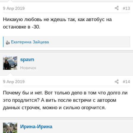
9 Апр 2019
#13
Никакую любовь не ждешь так, как автобус на
остановке в -30.
Екатерина Зайцева
Р
е
а
spavn
к
Новичок
ц
и
9 Апр 2019
#14
и
:
Почему бы и нет. Вот только дело в том что долго ли
это продлится? А вить после встречи с автором
данных строчек, можно и сильно огорчится.
Ирина-Ирина