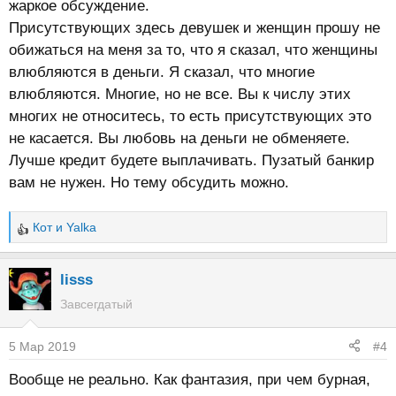
жаркое обсуждение.
Присутствующих здесь девушек и женщин прошу не
обижаться на меня за то, что я сказал, что женщины
влюбляются в деньги. Я сказал, что многие
влюбляются. Многие, но не все. Вы к числу этих
многих не относитесь, то есть присутствующих это
не касается. Вы любовь на деньги не обменяете.
Лучше кредит будете выплачивать. Пузатый банкир
вам не нужен. Но тему обсудить можно.
Кот
и
Yalka
Р
е
а
lisss
к
Завсегдатый
ц
и
5 Мар 2019
#4
и
:
Вообще не реально. Как фантазия, при чем бурная,