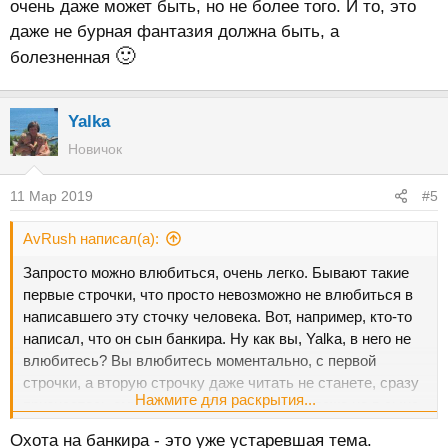
очень даже может быть, но не более того. И то, это
даже не бурная фантазия должна быть, а
🙂
болезненная
Yalka
Новичок
11 Мар 2019
#5
AvRush написал(а):
Запросто можно влюбиться, очень легко. Бывают такие
первые строчки, что просто невозможно не влюбиться в
написавшего эту сточку человека. Вот, например, кто-то
написал, что он сын банкира. Ну как вы, Yalka, в него не
влюбитесь? Вы влюбитесь моментально, с первой
строчки, а вторую строчку даже читать не станете, сразу
Нажмите для раскрытия...
признаетесь ему в любви. Вы влюбитесь даже не в сына,
а в самого банкира, пузатого и лысого. В деньги многие
Охота на банкира - это уже устаревшая тема.