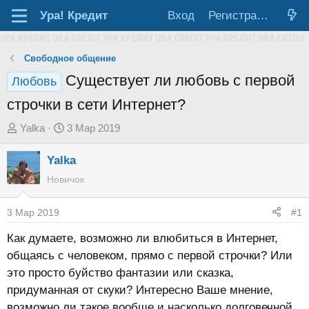
Ура!
Кредит
Вход
Регистрация
Свободное общение
Существует ли любовь с первой
Любовь
строчки в сети Интернет?
А
Д
Yalka
3 Мар 2019
в
а
Yalka
т
т
о
а
Новичок
р
н
т
а
3 Мар 2019
#1
е
ч
Как думаете, возможно ли влюбиться в Интернет,
м
а
общаясь с человеком, прямо с первой строчки? Или
ы
л
это просто буйство фантазии или сказка,
а
придуманная от скуки? Интересно Ваше мнение,
возможно ли такое вообще и насколько долговечной