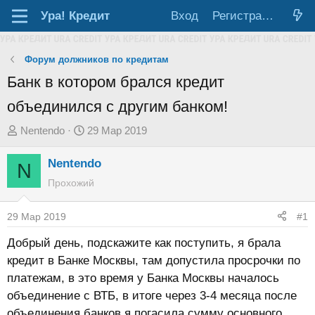
Ура!
Кредит
Вход
Регистрация
Форум должников по кредитам
Банк в котором брался кредит
объединился с другим банком!
А
Д
Nentendo
29 Мар 2019
в
а
Nentendo
т
т
N
о
а
Прохожий
р
н
т
а
29 Мар 2019
#1
е
ч
Добрый день, подскажите как поступить, я брала
м
а
кредит в Банке Москвы, там допустила просрочки по
ы
л
платежам, в это время у Банка Москвы началось
а
объединение с ВТБ, в итоге через 3-4 месяца после
объединения банков я погасила сумму основного