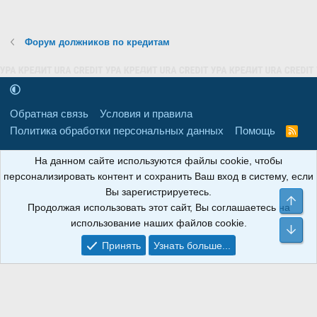
Форум должников по кредитам
Обратная связь
Условия и правила
Политика обработки персональных данных
Помощь
R
S
S
16+
Свидетельство о регистрации товарного знака № 665857 от
На данном сайте используются файлы cookie, чтобы
06.08.2018 г. Сайт не является СМИ. Сделано в
РунетЛаб – Сайты и
персонализировать контент и сохранить Ваш вход в систему, если
CRM
.
Вы зарегистрируетесь.
Све
Продолжая использовать этот сайт, Вы соглашаетесь на
АНОИНФО
; ОГРН: 1247700801700; ИНН/КПП:
использование наших файлов cookie.
9709119500/320001001; Юридический адрес: 241030, Брянская
Сни
область, г. Брянск, ул. Мира, д. 96, ком. 124
Принять
Узнать больше...