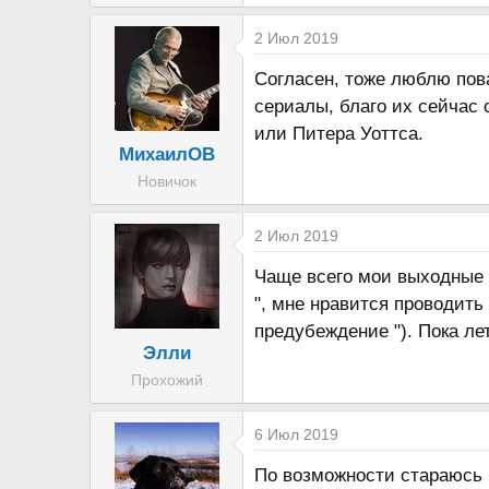
а
2 Июл 2019
Согласен, тоже люблю пов
сериалы, благо их сейчас 
или Питера Уоттса.
МихаилОВ
Новичок
2 Июл 2019
Чаще всего мои выходные 
", мне нравится проводить
предубеждение "). Пока ле
Элли
Прохожий
6 Июл 2019
По возможности стараюсь н