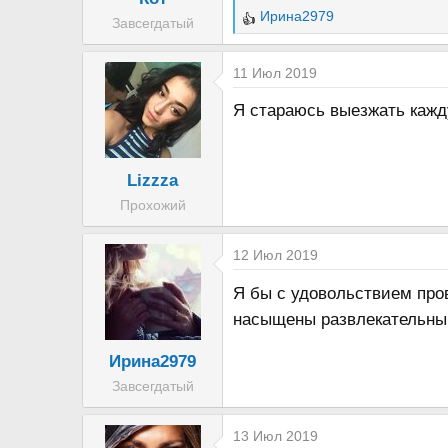
Ирина2979
Завсегдатый
Р
е
а
11 Июл 2019
к
Я стараюсь выезжать кажду
ц
и
и
Lizzza
:
Прохожий
12 Июл 2019
Я бы с удовольствием про
насыщены развлекательным
Ирина2979
Завсегдатый
13 Июл 2019