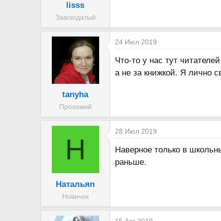
lisss
Завсегдатый
24 Июл 2019
Что-то у нас тут читателе
а не за книжкой. Я лично 
tanyha
Прохожий
28 Июл 2019
Н
Наверное только в школьны
раньше.
Натальяn
Новичок
15 Авг 2019