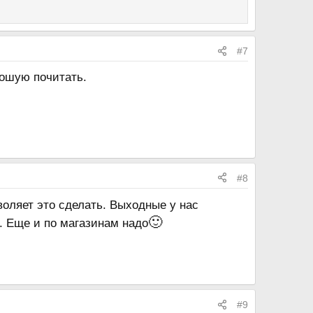
#7
рошую почитать.
#8
воляет это сделать. Выходные у нас
🙂
. Еще и по магазинам надо
#9