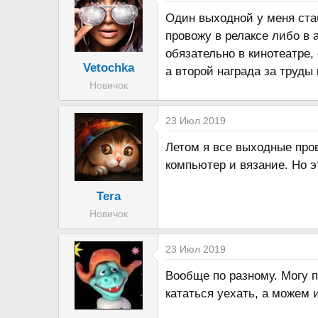
Один выходной у меня ста
провожу в релаксе либо в а
обязательно в кинотеатре,
Vetochka
а второй награда за труды
Новичок
23 Июл 2019
Летом я все выходные пров
компьютер и вязание. Но э
Tera
Новичок
23 Июл 2019
Вообще по разному. Могу п
кататься уехать, а можем 