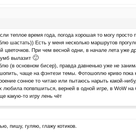
сли теплое время года, погода хорошая то могу просто п
блю шастать)) Есть у меня несколько маршрутов прогул
й цветочков. При чем весной одни, в начале лета уже д
🙂
лумб вылазит
лю (в основном бисер), правда давненько уже не заним
опить, чаще на фэнтези темы. Фотошоплю криво пока н
троение сонное то читаю или пытаюсь нарыть какой-ниб
 любила попвпшиться, верней в одной игре, в WoW на бг
ще какую-то игру лень чёт
ю, пишу, гуляю, глажу котиков.