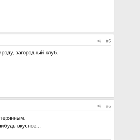
#5
ироду, загородный клуб.
#6
отерянным.
ибудь вкусное...