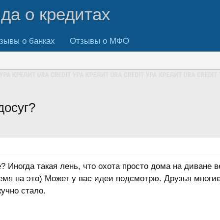
вда о кредитах
зывы о банках
Отзывы о МФО
досуг?
? Иногда такая лень, что охота просто дома на диване 
ремя на это) Может у вас идеи подсмотрю. Друзья мног
кучно стало.