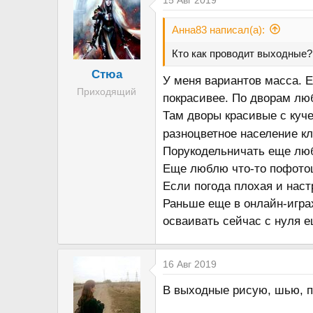
Анна83 написал(а):
Кто как проводит выходные?
Стюа
У меня вариантов масса. Е
Приходящий
покрасивее. По дворам лю
Там дворы красивые с куче
разноцветное население к
Порукодельничать еще люб
Еще люблю что-то пофотош
Если погода плохая и нас
Раньше еще в онлайн-играх
осваивать сейчас с нуля е
16 Авг 2019
В выходные рисую, шью, пь