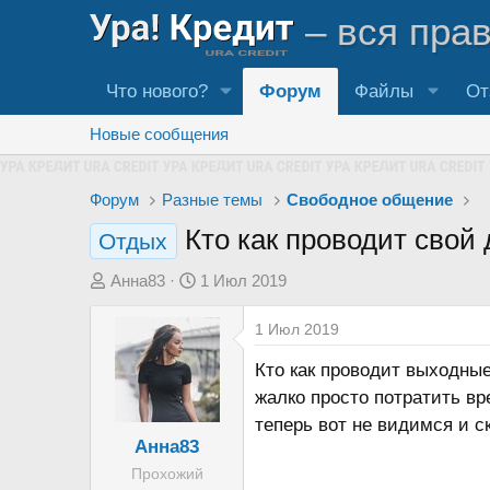
– вся пра
Что нового?
Форум
Файлы
От
Новые сообщения
Форум
Разные темы
Свободное общение
Кто как проводит свой 
Отдых
А
Д
Анна83
1 Июл 2019
в
а
1 Июл 2019
т
т
о
а
Кто как проводит выходные
р
н
жалко просто потратить в
т
а
теперь вот не видимся и с
е
ч
Анна83
м
а
Прохожий
ы
л