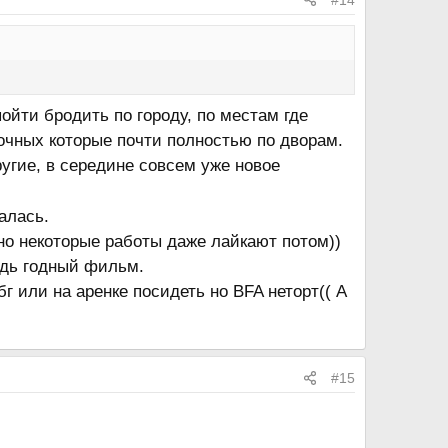
ойти бродить по городу, по местам где
очных которые почти полностью по дворам.
ругие, в середине совсем уже новое
алась.
о некоторые работы даже лайкают потом))
удь годный фильм.
 или на аренке посидеть но BFA неторт(( А
#15