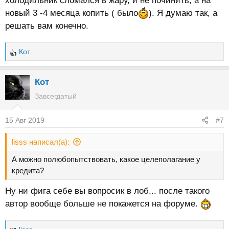
холодильник сломался в жару, и не починить, а на
новый 3 -4 месяца копить ( было
). Я думаю так, а
решать вам конечно.
Кот
Р
е
а
Кот
к
Завсегдатый
ц
и
15 Авг 2019
#7
и
:
lisss написал(а):
А можно полюбопытствовать, какое целеполагание у
кредита?
Ну ни фига себе вы вопросик в лоб... после такого
автор вообще больше не покажется на форуме.