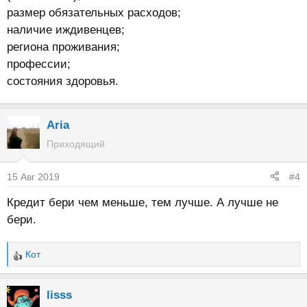
размер обязательных расходов;
наличие иждивенцев;
региона проживания;
профессии;
состояния здоровья.
Aria
Приходящий
15 Авг 2019
#4
Кредит бери чем меньше, тем лучше. А лучше не
бери.
Кот
Р
е
а
lisss
к