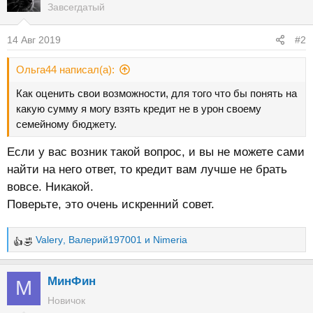
Завсегдатый
14 Авг 2019
#2
Ольга44 написал(а):
Как оценить свои возможности, для того что бы понять на
какую сумму я могу взять кредит не в урон своему
семейному бюджету.
Если у вас возник такой вопрос, и вы не можете сами
найти на него ответ, то кредит вам лучше не брать
вовсе. Никакой.
Поверьте, это очень искренний совет.
Valery
,
Валерий197001
и
Nimeria
Р
е
а
МинФин
М
к
Новичок
ц