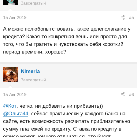
Завсегдатый
ц
и
15 Авг 2019
#5
и
:
А можно полюбопытствовать, какое целеполагание у
кредита? Какая-то конкретная вещь или просто для
того, что бы тратить и чувствовать себя короткий
период времени, хорошо?
Nimeria
Завсегдатый
15 Авг 2019
#6
@Кот
, четко, ни добавить ни прибавить))
@Ольга44
, сейчас практически у каждого банка на
сайте, есть возможность расчитать приблизительно
сумму платежей по кредиту. Ставка по кредиту в
офисе может немного отличаться, это будет