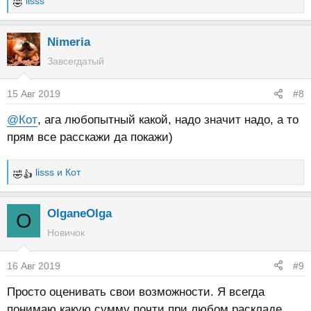
lisss
Р
е
а
Nimeria
к
Завсегдатый
ц
и
15 Авг 2019
#8
и
:
@Кот
, ага любопытный какой, надо значит надо, а то
прям все расскажи да покажи)
lisss
и
Кот
Р
е
а
OlganeOlga
O
к
Новичок
ц
и
16 Авг 2019
#9
и
:
Просто оценивать свои возможности. Я всегда
понимаю какую сумму почти при любом раскладе