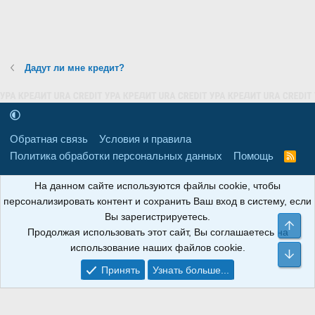
Дадут ли мне кредит?
Обратная связь
Условия и правила
Политика обработки персональных данных
Помощь
R
S
S
16+
Свидетельство о регистрации товарного знака № 665857 от
На данном сайте используются файлы cookie, чтобы
06.08.2018 г. Сайт не является СМИ. Сделано в
РунетЛаб – Сайты и
персонализировать контент и сохранить Ваш вход в систему, если
CRM
.
Вы зарегистрируетесь.
Све
Продолжая использовать этот сайт, Вы соглашаетесь на
АНОИНФО
; ОГРН: 1247700801700; ИНН/КПП:
использование наших файлов cookie.
9709119500/320001001; Юридический адрес: 241030, Брянская
Сни
область, г. Брянск, ул. Мира, д. 96, ком. 124
Принять
Узнать больше...