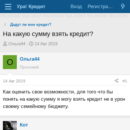
Ура!
Кредит
Вход
Регистрация
Дадут ли мне кредит?
На какую сумму взять кредит?
А
Д
Ольга44
14 Авг 2019
в
а
т
т
Ольга44
О
о
а
Прохожий
р
н
т
а
14 Авг 2019
#1
е
ч
Как оценить свои возможности, для того что бы
м
а
понять на какую сумму я могу взять кредит не в урон
ы
л
своему семейному бюджету.
а
Кот