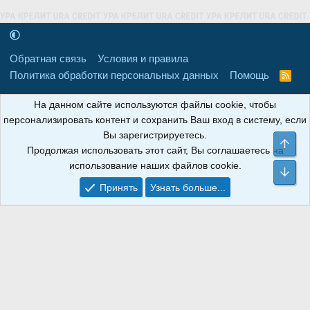
Обратная связь
Условия и правила
Политика обработки персональных данных
Помощь
R
S
S
16+
Свидетельство о регистрации товарного знака № 665857 от
На данном сайте используются файлы cookie, чтобы
06.08.2018 г. Сайт не является СМИ. Сделано в
РунетЛаб – Сайты и
персонализировать контент и сохранить Ваш вход в систему, если
CRM
.
Вы зарегистрируетесь.
Све
Продолжая использовать этот сайт, Вы соглашаетесь на
АНОИНФО
; ОГРН: 1247700801700; ИНН/КПП:
использование наших файлов cookie.
9709119500/320001001; Юридический адрес: 241030, Брянская
Сни
область, г. Брянск, ул. Мира, д. 96, ком. 124
Принять
Узнать больше...