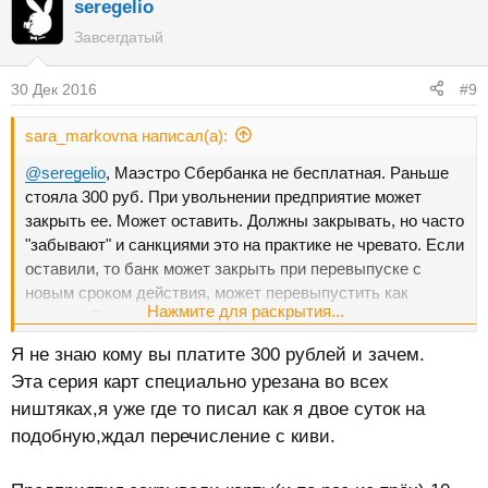
seregelio
Завсегдатый
30 Дек 2016
#9
sara_markovna написал(а):
@seregelio
, Маэстро Сбербанка не бесплатная. Раньше
стояла 300 руб. При увольнении предприятие может
закрыть ее. Может оставить. Должны закрывать, но часто
"забывают" и санкциями это на практике не чревато. Если
оставили, то банк может закрыть при перевыпуске с
новым сроком действия, может перевыпустить как
Нажмите для раскрытия...
личную. Если второе, то выставит плату за
обслуживание.
Я не знаю кому вы платите 300 рублей и зачем.
Эта серия карт специально урезана во всех
ништяках,я уже где то писал как я двое суток на
подобную,ждал перечисление с киви.