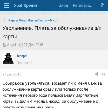
Ура!
Кредит
Вход
Регистрация
Карты Visa, MasterCard и «Мир»
Увольнение. Плата за обслуживание з/п
карты
А
Д
Angel
27 Дек 2016
в
а
Angel
т
т
о
а
Прохожий
р
н
т
а
27 Дек 2016
#1
е
ч
Собираюсь увольняться, возьмет ли с меня банк за
м
а
обслуживание карты сразу или только после
ы
л
истечения первого года пользования? Зарплатные
а
карты выдали 4 месяца назад, за обслуживание с
работников денег не брали.