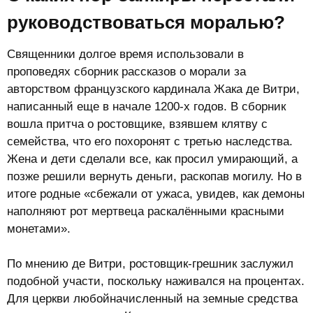
руководствоваться моралью?​
Священники долгое время использовали в
проповедях сборник рассказов о морали за
авторством французского кардинала Жака де Витри,
написанный еще в начале 1200-х годов. В сборник
вошла притча о ростовщике, взявшем клятву с
семейства, что его похоронят с третью наследства.
Жена и дети сделали все, как просил умирающий, а
позже решили вернуть деньги, раскопав могилу. Но в
итоге родные «сбежали от ужаса, увидев, как демоны
наполняют рот мертвеца раскалёнными красными
монетами».
По мнению де Витри, ростовщик-грешник заслужил
подобной участи, поскольку наживался на процентах.
Для церкви любойначисленный на земные средства