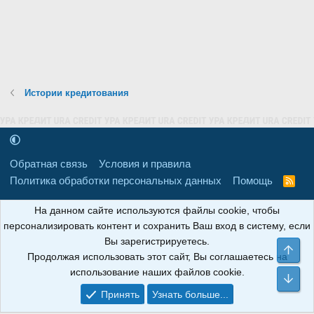
Истории кредитования
Обратная связь
Условия и правила
Политика обработки персональных данных
Помощь
R
S
S
16+
Свидетельство о регистрации товарного знака № 665857 от
На данном сайте используются файлы cookie, чтобы
06.08.2018 г. Сайт не является СМИ. Сделано в
РунетЛаб – Сайты и
персонализировать контент и сохранить Ваш вход в систему, если
CRM
.
Вы зарегистрируетесь.
Све
Продолжая использовать этот сайт, Вы соглашаетесь на
АНОИНФО
; ОГРН: 1247700801700; ИНН/КПП:
использование наших файлов cookie.
9709119500/320001001; Юридический адрес: 241030, Брянская
Сни
область, г. Брянск, ул. Мира, д. 96, ком. 124
Принять
Узнать больше...