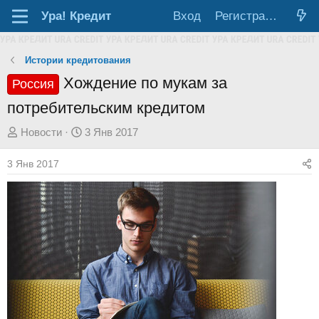
Ура!
Кредит
Вход
Регистрация
Истории кредитования
Хождение по мукам за
Россия
потребительским кредитом
А
Д
Новости
3 Янв 2017
в
а
3 Янв 2017
т
т
о
а
р
н
т
а
е
ч
м
а
ы
л
а