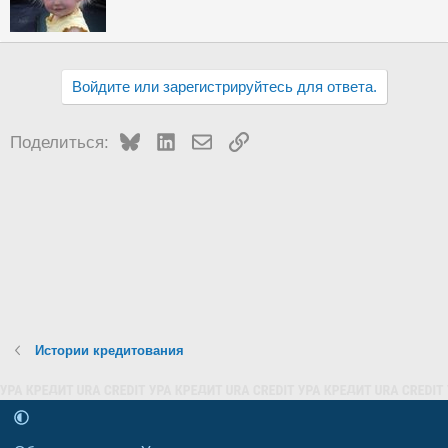
о
р
Войдите или зарегистрируйтесь для ответа.
Bluesky
LinkedIn
Электронная почта
Ссылка
Поделиться:
Истории кредитования