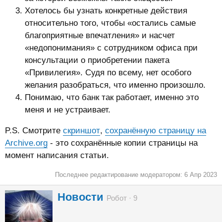
Хотелось бы узнать конкретные действия
относительно того, чтобы «остались самые
благоприятные впечатления» и насчет
«недопонимания» с сотрудником офиса при
консультации о приобретении пакета
«Привилегия». Судя по всему, нет особого
желания разобраться, что именно произошло.
Понимаю, что банк так работает, именно это
меня и не устраивает.
P.S. Смотрите
скриншот
,
сохранённую страницу на
Archive.org
- это сохранённые копии страницы на
момент написания статьи.
Последнее редактирование модератором:
6 Апр 2023
А
Новости
Робот
·
9
в
т