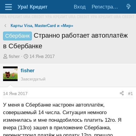
Ура!
Кредит
Вход
Регистрация
Карты Visa, MasterCard и «Мир»
Странно работает автоплатёж
Сбербанк
в Сбербанке
А
Д
fisher
14 Янв 2017
в
а
fisher
т
т
о
а
Завсегдатый
р
н
т
а
14 Янв 2017
#1
е
ч
У меня в Сбербанке настроен автоплатёж,
м
а
совершаемый 14 числа. Ситуация немного
ы
л
изменилась и мне понадобилось платить 12го. Я
а
вчера (13го) зашел в приложение Сбербанка,
перенастроил платёж на оплату 12го, пришло