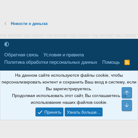
Новости о деньгах
Обратная связь
Условия и правила
Политика обработки персональных данных
Помощь
R
S
S
16+
Свидетельство о регистрации товарного знака № 665857 от
На данном сайте используются файлы cookie, чтобы
06.08.2018 г. Сайт не является СМИ. Сделано в
РунетЛаб – Сайты и
персонализировать контент и сохранить Ваш вход в систему, если
CRM
.
Вы зарегистрируетесь.
Све
Продолжая использовать этот сайт, Вы соглашаетесь на
АНОИНФО
; ОГРН: 1247700801700; ИНН/КПП:
использование наших файлов cookie.
9709119500/320001001; Юридический адрес: 241030, Брянская
Сни
область, г. Брянск, ул. Мира, д. 96, ком. 124
Принять
Узнать больше...