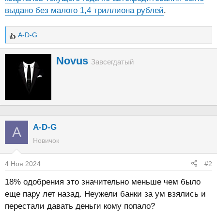
выдано без малого 1,4 триллиона рублей
.
A-D-G
Р
е
А
Novus
а
Завсегдатый
в
к
т
ц
о
и
и
р
:
A-D-G
A
Новичок
4 Ноя 2024
#2
18% одобрения это значительно меньше чем было
еще пару лет назад. Неужели банки за ум взялись и
перестали давать деньги кому попало?