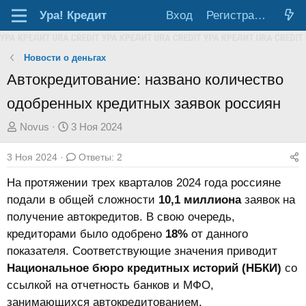
Ура!
Кредит
Вход
Регистрация
Новости о деньгах
Автокредитование: названо количество
одобренных кредитных заявок россиян
А
Д
Novus
3 Ноя 2024
в
а
3 Ноя 2024
Ответы: 2
т
т
о
а
На протяжении трех кварталов 2024 года россияне
р
н
подали в общей сложности
10,1 миллиона
заявок на
т
а
получение автокредитов. В свою очередь,
е
ч
кредиторами было одобрено
18%
от данного
м
а
показателя. Соответствующие значения приводит
ы
л
Национальное бюро кредитных историй (НБКИ)
со
а
ссылкой на отчетность банков и МФО,
занимающихся автокредитованием.