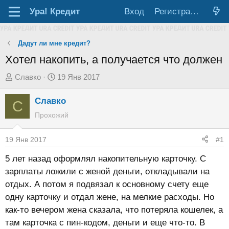
Ура!
Кредит
Вход
Регистрация
Дадут ли мне кредит?
Хотел накопить, а получается что должен
А
Д
Славко
19 Янв 2017
в
а
Славко
т
т
С
о
а
Прохожий
р
н
т
а
19 Янв 2017
#1
е
ч
5 лет назад оформлял накопительную карточку. С
м
а
зарплаты ложили с женой деньги, откладывали на
ы
л
отдых. А потом я подвязал к основному счету еще
а
одну карточку и отдал жене, на мелкие расходы. Но
как-то вечером жена сказала, что потеряла кошелек, а
там карточка с пин-кодом, деньги и еще что-то. В