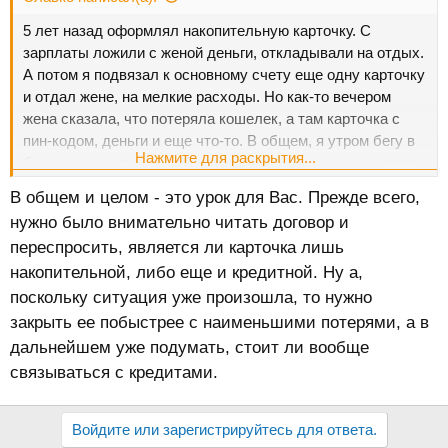
5 лет назад оформлял накопительную карточку. С
зарплаты ложили с женой деньги, откладывали на отдых.
А потом я подвязал к основному счету еще одну карточку
и отдал жене, на мелкие расходы. Но как-то вечером
жена сказала, что потеряла кошелек, а там карточка с
пин-кодом, деньги и еще что-то. В общем, я утром бегу в
Нажмите для раскрытия...
банк пишу заявление об утере карточки и снимаю остаток
денег. Но вот сюрприз, 4 дня назад, приходит письмо от
В общем и целом - это урок для Вас. Прежде всего,
коллекторов с требованием погасить кредит по
нужно было внимательно читать договор и
накопительной карточке!!! В телефонном режиме мне
переспросить, является ли карточка лишь
сказали, что это был кредитный договор и кредитные
накопительной, либо еще и кредитной. Ну а,
средства переводились на карточку. Что тут делать? Я
так понимаю, что они не отвяжутся. Но это же была
поскольку ситуация уже произошла, то нужно
накопительная, а не кредитная карта!!! Как можно
закрыть ее побыстрее с наименьшими потерями, а в
отстоять свою правоту?
дальнейшем уже подумать, стоит ли вообще
связываться с кредитами.
Войдите или зарегистрируйтесь для ответа.