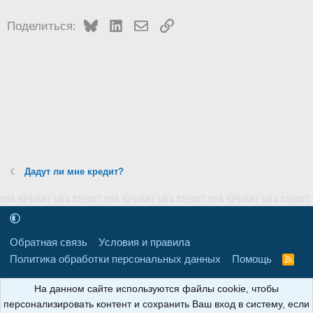
Bluesky
LinkedIn
Электронная почта
Ссылка
Поделиться:
Дадут ли мне кредит?
Обратная связь
Условия и правила
Политика обработки персональных данных
Помощь
R
S
S
16+
Свидетельство о регистрации товарного знака № 665857 от
На данном сайте используются файлы cookie, чтобы
06.08.2018 г. Сайт не является СМИ. Сделано в
РунетЛаб – Сайты и
персонализировать контент и сохранить Ваш вход в систему, если