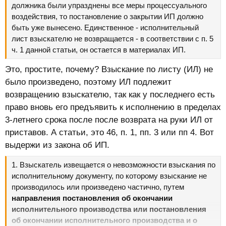
должника были упразднены все меры процессуального
29.06.2025
воздействия, то постановление о закрытии ИП должно
Акт по исполнительному производству № ***
быть уже вынесено. Единственное - исполнительный
Пристав
лист взыскателю не возвращается - в соответствии с п. 5
ФИО Пристава
ч. 1 данной статьи, он остается в материалах ИП.
Это, простите, почему? Взыскание по листу (ИЛ) не
было произведено, поэтому ИЛ подлежит
возвращению взыскателю, так как у последнего есть
право вновь его предъявить к исполнению в пределах
3-летнего срока после после возврата на руки ИЛ от
приставов. А статьи, это 46, п. 1, пп. 3 или пп 4. Вот
выдержи из закона об ИП.
1. Взыскатель извещается о невозможности взыскания по
исполнительному документу, по которому взыскание не
производилось или произведено частично, путем
направления постановления об окончании
исполнительного производства или постановления
об окончании исполнительного производства и о