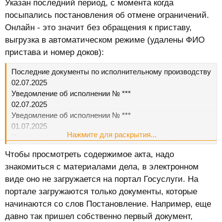
Указан последний период, с момента когда
посыпались постановления об отмене ограничений.
Онлайн - это значит без обращения к приставу,
выгрузка в автоматическом режиме (удалены ФИО
пристава и номер доков):
Последние документы по исполнительному производству
02.07.2025
Уведомление об исполнении № ***
02.07.2025
Уведомление об исполнении № ***
01.07.2025
Нажмите для раскрытия...
Постановление об отмене временного ограничения на
выезд должника из Российской Федерации № ***
Чтобы просмотреть содержимое акта, надо
Пристав
знакомиться с материалами дела, в электронном
ФИО Пристава
виде оно не загружается на портал Госуслуги. На
Получатель: ПС ФСБ России
портале загружаются только документы, которые
Запросить
01.07.2025
начинаются со слов Постановление. Например, еще
Постановление об отмене временного ограничения на
давно так пришел собственно первый документ,