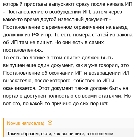
выезд должника из Российской Федерации № ***
который приставы выпускают сразу после начала ИП
Пристав
- Постановление о возбуждении ИП, затем через
ФИО Пристава
какое-то время другой известный документ -
Получатель: ПС ФСБ России
Постановление о временном ограничении на выезд
Запросить
должник из РФ и пр. То есть номера статей из закона
29.06.2025
Акт о наличии обстоятельств, в соответствии с которыми
об ИП там не пишут. Но они есть в самих
взыскание по исполнительному документу невозможно №
постановлениях.
***
То есть по логике в этом списке должен быть
Пристав
выпущен еще один документ, как я уже говорил, это
ФИО Пристава
Постановление об окончании ИП и возвращении ИЛ
29.06.2025
вызскателю, после которого, собственно ИП и
Постановление об отмене мер по обращению взыскания
оканчивается. Этот документ также должен быть на
на доходы должника № ***
Пристав
портале доступен полностью со всеми статьями. Но
ФИО Пристава
вот его, по какой-то причине до сих пор нет.
29.06.2025
Постановление об отмене мер по обращению взыскания
на доходы должника № ***
Novus написал(а):
Пристав
Таким образом, если, как вы пишите, в отношении
ФИО Пристава