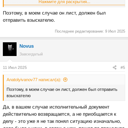
Нажмите для раскрытия...
возвращении взыскателю исполнительного
документа
(далее - извещение взыскателя о
Поэтому, в моем случае он лист, должен был
невозможности взыскания по исполнительному
отправить взыскателю.
документу) в следующих случаях:
***
Последнее редактирование:
9 Июл 2025
3) если невозможно установить местонахождение
должника, его имущества либо получить сведения о
Novus
наличии принадлежащих ему денежных средств и иных
ценностей, находящихся на счетах, во вкладах или на
Завсегдатый
хранении в банках или иных кредитных организациях, за
исключением случаев, когда настоящим Федеральным
11 Июл 2025
#5
законом
предусмотрен розыск должника или его
имущества;
Anatolyivanov77 написал(а):
Поэтому, в моем случае он лист, должен был отправить
4) если у должника отсутствует имущество, на которое
взыскателю
может быть обращено взыскание, и все принятые
судебным приставом-исполнителем допустимые законом
Да, в вашем случае исполнительный документ
меры по отысканию его имущества оказались
действительно возвращается, а не приобщается к
безрезультатными. Это условие считается соблюденным
делу - это уже я не так понял ситуацию изначально,
также в случае, если по подлежащему исполнению