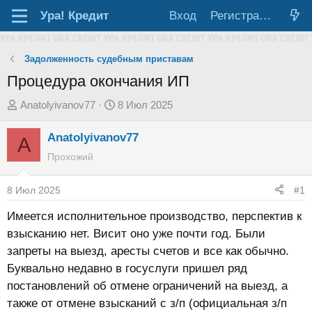
Ура!
Кредит
Вход
Регистрация
Задолженность судебным приставам
Процедура окончания ИП
А
Д
Anatolyivanov77
8 Июл 2025
в
а
Anatolyivanov77
т
т
A
о
а
Прохожий
р
н
т
а
8 Июл 2025
#1
е
ч
Имеется исполнительное производство, перспектив к
м
а
взысканию нет. Висит оно уже почти год. Были
ы
л
запреты на выезд, аресты счетов и все как обычно.
а
Буквально недавно в госуслуги пришел ряд
постановлений об отмене ограничений на выезд, а
также от отмене взысканий с з/п (официальная з/п