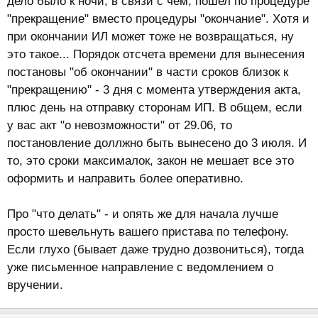
дело было к ночи, в связи с чем, пошел по процедуре
исполнительному документу на имеющиеся у должника
периодические доходы (их часть) не допускается
"прекращение" вместо процедуры "окончание". Хотя и
обращение взыскания, в том числе в связи с
при окончании ИЛ может тоже не возвращаться, ну
соблюдением требования о сохранении заработной
это такое... Порядок отсчета времени для вынесения
платы и иных доходов должника-гражданина ежемесячно
постановы "об окончании" в части сроков близок к
в размере прожиточного минимума или в размере,
"прекращению" - 3 дня с момента утверждения акта,
превышающем прожиточный минимум, в соответствии с
плюс день на отправку сторонам ИП. В общем, если
настоящим Федеральным
законом
у вас акт "о невозможности" от 29.06, то
***
постановление доллжно быть вынесено до 3 июля. И
2. В случаях, предусмотренных
пунктами 2
-
7 части 1
настоящей статьи, судебный пристав-исполнитель также
то, это сроки максималок, закон не мешает все это
составляет
акт
о наличии обстоятельств, в соответствии
оформить и направить более оперативно.
с которыми взыскание по исполнительному документу
невозможно. Акт судебного пристава-исполнителя
Про "что делать" - и опять же для начала лучше
утверждается старшим судебным приставом или его
просто шевельнуть вашего пристава по телефону.
заместителем.
Если глухо (бывает даже трудно дозвониться), тогда
уже письменное направление с ведомлением о
вручении.