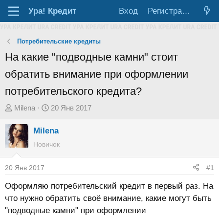
Ура!
Кредит
Вход
Регистрация
Потребительские кредиты
На какие "подводные камни" стоит
обратить внимание при оформлении
потребительского кредита?
А
Д
Milena
20 Янв 2017
в
а
Milena
т
т
о
а
Новичок
р
н
т
а
20 Янв 2017
#1
е
ч
Оформляю потребительский кредит в первый раз. На
м
а
что нужно обратить своё внимание, какие могут быть
ы
л
"подводные камни" при оформлении
а