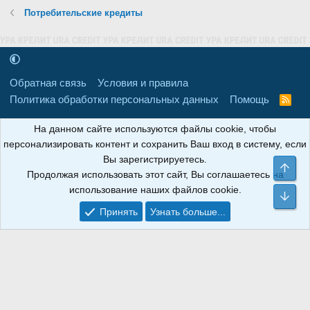
Потребительские кредиты
Обратная связь
Условия и правила
Политика обработки персональных данных
Помощь
R
S
S
16+
Свидетельство о регистрации товарного знака № 665857 от
На данном сайте используются файлы cookie, чтобы
06.08.2018 г. Сайт не является СМИ. Сделано в
РунетЛаб – Сайты и
персонализировать контент и сохранить Ваш вход в систему, если
CRM
.
Вы зарегистрируетесь.
Све
Продолжая использовать этот сайт, Вы соглашаетесь на
АНОИНФО
; ОГРН: 1247700801700; ИНН/КПП:
использование наших файлов cookie.
9709119500/320001001; Юридический адрес: 241030, Брянская
Сни
область, г. Брянск, ул. Мира, д. 96, ком. 124
Принять
Узнать больше...