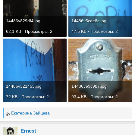
14486v829df4.jpg
14486v5cae8c.jpg
62,1 KB · Просмотры: 2
47,5 KB · Просмотры: 2
14486v321453.jpg
14486ve9c9b7.jpg
72 KB · Просмотры: 2
93,4 KB · Просмотры: 2
Екатерина Зайцева
Р
е
а
Ernest