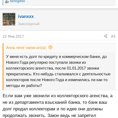
seregelio
Р
е
а
ivanxxx
к
Завсегдатый
ц
и
22 Янв 2017
#3
и
:
Anna nestr написал(а):
У меня есть долг по кредиту в коммерческом банке, до
Нового Года регулярно поступали звонки из
коллекторского агентства, после 01.01.2017 звонки
прекратились. Кто нибудь сталкивался с деятельностью
коллекторов после Нового Года и изменились ли как-то
методы их работы?
Если вам уже звонили из коллекторского агенства, а
не из департамента взысканий банка, то банк ваш
долг продал коллекторам и по идее они должны
продолжать звонить. Закон ведь не запретил