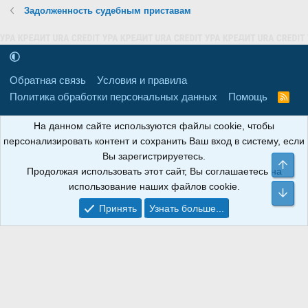
Задолженность судебным приставам
Обратная связь
Условия и правила
Политика обработки персональных данных
Помощь
R
S
S
16+
Свидетельство о регистрации товарного знака № 665857 от
На данном сайте используются файлы cookie, чтобы
06.08.2018 г. Сайт не является СМИ. Сделано в
РунетЛаб – Сайты и
персонализировать контент и сохранить Ваш вход в систему, если
CRM
.
Вы зарегистрируетесь.
Све
Продолжая использовать этот сайт, Вы соглашаетесь на
АНОИНФО
; ОГРН: 1247700801700; ИНН/КПП:
использование наших файлов cookie.
9709119500/320001001; Юридический адрес: 241030, Брянская
Сни
область, г. Брянск, ул. Мира, д. 96, ком. 124
Принять
Узнать больше...