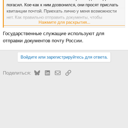
погасил. Кое-как к ним дозвонился, они просят прислать
квитанции почтой. Приехать лично у меня возможности
нет. Как правильно отправить документы, чтобы
Нажмите для раскрытия...
приставы не заявили потом, что письмо до них не дошло.
Почта России сами знаете, как работает, да и у себя в
Государственные служащие используют для
канцелярии ССП документы частенько теряет.
отправки документов почту России.
Войдите или зарегистрируйтесь для ответа.
Bluesky
LinkedIn
Электронная почта
Ссылка
Поделиться: