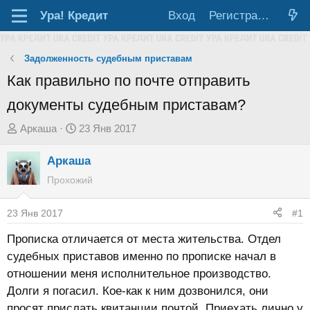
Ура!
Кредит
Вход
Регистрация
Задолженность судебным приставам
Как правильно по почте отправить
документы судебным приставам?
А
Д
Аркаша
23 Янв 2017
в
а
Аркаша
т
т
о
а
Прохожий
р
н
т
а
23 Янв 2017
#1
е
ч
Прописка отличается от места жительства. Отдел
м
а
судебных приставов именно по прописке начал в
ы
л
отношении меня исполнительное производство.
а
Долги я погасил. Кое-как к ним дозвонился, они
просят прислать квитанции почтой. Приехать лично у