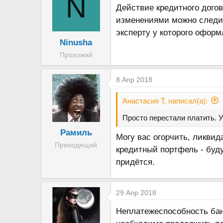
N
Действие кредитного дого
изменениями можно следит
эксперту у которого офор
Ninusha
Прохожий
8 Апр 2018
Анастасия Т. написал(а):
Просто перестали платить. У
Рамиль
Могу вас огорчить, ликвида
Приходящий
кредитный портфель - буду
придётся.
29 Апр 2018
Неплатежеспособность банк