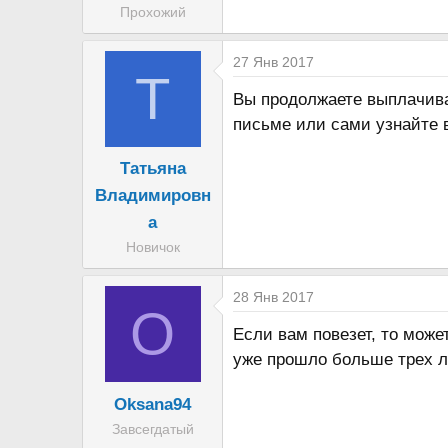
Прохожий
а
27 Янв 2017
Т
Вы продолжаете выплачива
письме или сами узнайте в
Татьяна
Владимировн
а
Новичок
28 Янв 2017
O
Если вам повезет, то може
уже прошло больше трех ле
Oksana94
Завсегдатый