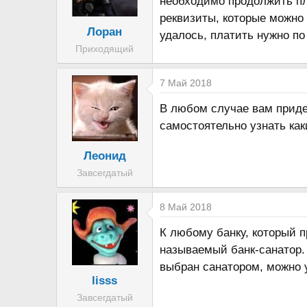
необходимо продолжить пл
реквизиты, которые можно
Лоран
удалось, платить нужно п
Приходящий
7 Май 2018
В любом случае вам придет
самостоятельно узнать ка
Леонид
Завсегдатый
8 Май 2018
К любому банку, который п
называемый банк-санатор. 
выбран санатором, можно у
lisss
Завсегдатый