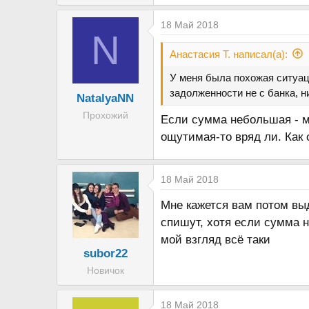
18 Май 2018
N
Анастасия Т. написал(а):
У меня была похожая ситуаци
задолженности не с банка, н
NatalyaNN
Прохожий
Если сумма небольшая - мо
ощутимая-то вряд ли. Как 
18 Май 2018
Мне кажется вам потом вы
спишут, хотя если сумма н
мой взгляд всё таки
subor22
Новичок
18 Май 2018