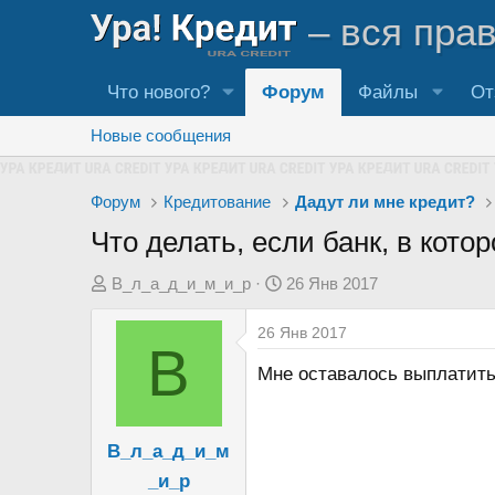
– вся пра
Что нового?
Форум
Файлы
От
Новые сообщения
Форум
Кредитование
Дадут ли мне кредит?
Что делать, если банк, в кот
А
Д
В_л_а_д_и_м_и_р
26 Янв 2017
в
а
26 Янв 2017
т
т
В
о
а
Мне оставалось выплатить
р
н
т
а
е
ч
В_л_а_д_и_м
м
а
_и_р
ы
л