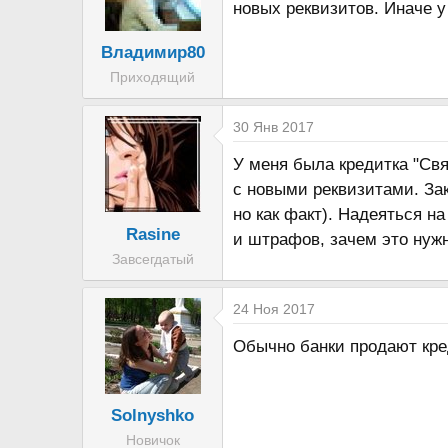
новых реквизитов. Иначе у
Владимир80
Приходящий
30 Янв 2017
У меня была кредитка "Свя
с новыми реквизитами. За
но как факт). Надеяться н
Rasine
и штрафов, зачем это нужн
Завсегдатый
24 Ноя 2017
Обычно банки продают кре
Solnyshko
Новичок