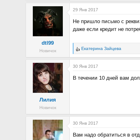
29 Янв 2017
Не пришло письмо с рекви
даже если кредит не потре
dtl99
Екатерина Зайцева
Новичок
Р
е
а
30 Янв 2017
к
В течении 10 дней вам до
ц
и
и
Лилия
:
Новичок
30 Янв 2017
Вам надо обратиться в отд