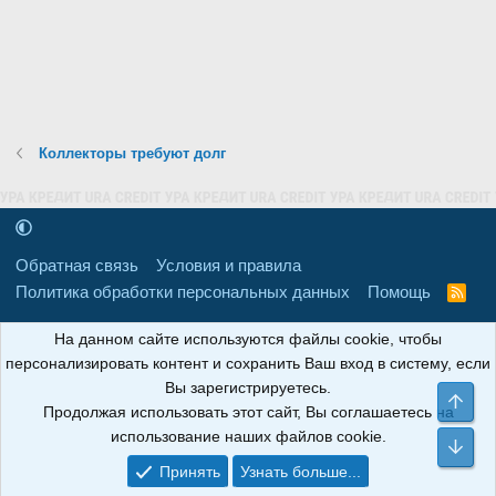
Коллекторы требуют долг
Обратная связь
Условия и правила
Политика обработки персональных данных
Помощь
R
S
S
16+
Свидетельство о регистрации товарного знака № 665857 от
На данном сайте используются файлы cookie, чтобы
06.08.2018 г. Сайт не является СМИ. Сделано в
РунетЛаб – Сайты и
персонализировать контент и сохранить Ваш вход в систему, если
CRM
.
Вы зарегистрируетесь.
Све
Продолжая использовать этот сайт, Вы соглашаетесь на
АНОИНФО
; ОГРН: 1247700801700; ИНН/КПП:
использование наших файлов cookie.
9709119500/320001001; Юридический адрес: 241030, Брянская
Сни
область, г. Брянск, ул. Мира, д. 96, ком. 124
Принять
Узнать больше...