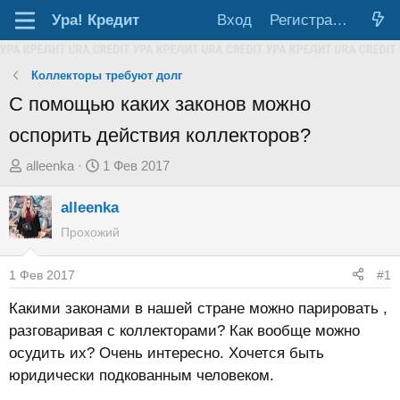
Ура!
Кредит
Вход
Регистрация
Коллекторы требуют долг
С помощью каких законов можно
оспорить действия коллекторов?
А
Д
alleenka
1 Фев 2017
в
а
alleenka
т
т
о
а
Прохожий
р
н
т
а
1 Фев 2017
#1
е
ч
Какими законами в нашей стране можно парировать ,
м
а
разговаривая с коллекторами? Как вообще можно
ы
л
осудить их? Очень интересно. Хочется быть
а
юридически подкованным человеком.