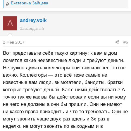
Екатерина Зайцева
Р
е
а
andrey.volk
A
к
Завсегдатый
ц
и
2 Фев 2017
#6
и
:
Вот представьте себе такую картину: к вам в дом
ломятся какие неизвестные люди и требуют деньги.
Не нужно думать коллекторы они там или нет, это не
важно. Коллекторы — это всё теже самые не
известные вам люди, вымогатели, бандиты, братки
которые требуют деньги. Как с ними действовать? А
точно так же как вы бы действовали если вы ни кому
не чего не должны а они бы пришли. Они не имеют
ни какого права приходить и что то требовать. Они не
могут звонить чаще двух раз вдень и 3х раз в
неделю, не могут звонить по выходным и в