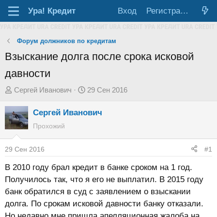
Ура!
Кредит
Вход
Регистрация
Форум должников по кредитам
Взыскание долга после срока исковой
давности
А
Д
Сергей Иванович
29 Сен 2016
в
а
Сергей Иванович
т
т
о
а
Прохожий
р
н
т
а
29 Сен 2016
#1
е
ч
В 2010 году брал кредит в банке сроком на 1 год.
м
а
Получилось так, что я его не выплатил. В 2015 году
ы
л
банк обратился в суд с заявлением о взыскании
а
долга. По срокам исковой давности банку отказали.
Но недавно мне пришла апелляционная жалоба на