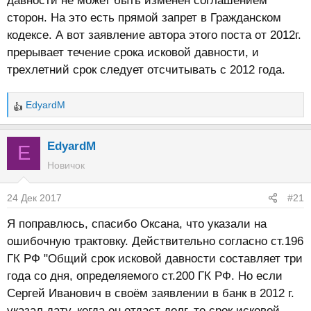
давности не может быть изменен соглашением
сторон. На это есть прямой запрет в Гражданском
кодексе. А вот заявление автора этого поста от 2012г.
прерывает течение срока исковой давности, и
трехлетний срок следует отсчитывать с 2012 года.
EdyardM
Р
е
а
EdyardM
E
к
Новичок
ц
и
24 Дек 2017
#21
и
:
Я поправлюсь, спасибо Оксана, что указали на
ошибочную трактовку. Действительно согласно ст.196
ГК РФ "Общий срок исковой давности составляет три
года со дня, определяемого ст.200 ГК РФ. Но если
Сергей Иванович в своём заявлении в банк в 2012 г.
указал дату, когда он отдаст долг, то срок исковой