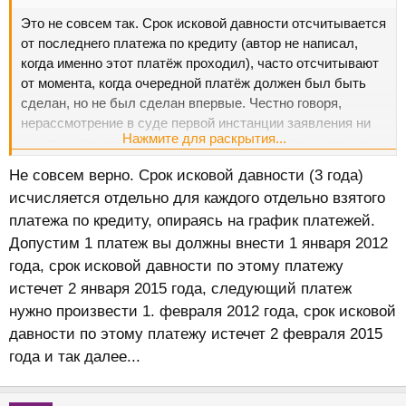
Это не совсем так. Срок исковой давности отсчитывается
от последнего платежа по кредиту (автор не написал,
когда именно этот платёж проходил), часто отсчитывают
от момента, когда очередной платёж должен был быть
сделан, но не был сделан впервые. Честно говоря,
нерассмотрение в суде первой инстанции заявления ни
Нажмите для раскрытия...
на что не влияет, мы даже не знаем, сопровождалось ли
оно уплатой части долга или нет. Потому что банк имеет
Не совсем верно. Срок исковой давности (3 года)
право и будет требовать погашение долга в полном
исчисляется отдельно для каждого отдельно взятого
объёме всегда, независимо от истечения срока исковой
платежа по кредиту, опираясь на график платежей.
давности, мало того: имеет право продать коллекторской
Допустим 1 платеж вы должны внести 1 января 2012
компании.
А поскольку уже 2017-й год заканчивается, то интересно
года, срок исковой давности по этому платежу
бы узнать у автора продолжение.
истечет 2 января 2015 года, следующий платеж
нужно произвести 1. февраля 2012 года, срок исковой
давности по этому платежу истечет 2 февраля 2015
года и так далее...