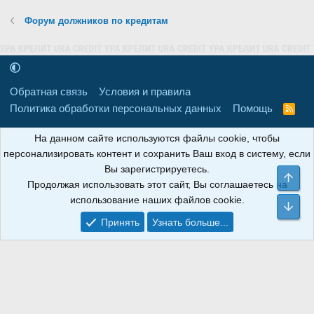
Форум должников по кредитам
Обратная связь
Условия и правила
Политика обработки персональных данных
Помощь
R
S
S
16+
Свидетельство о регистрации товарного знака № 665857 от
На данном сайте используются файлы cookie, чтобы
06.08.2018 г. Сайт не является СМИ. Сделано в
РунетЛаб – Сайты и
персонализировать контент и сохранить Ваш вход в систему, если
CRM
.
Вы зарегистрируетесь.
Све
Продолжая использовать этот сайт, Вы соглашаетесь на
АНОИНФО
; ОГРН: 1247700801700; ИНН/КПП:
использование наших файлов cookie.
9709119500/320001001; Юридический адрес: 241030, Брянская
Сни
область, г. Брянск, ул. Мира, д. 96, ком. 124
Принять
Узнать больше...