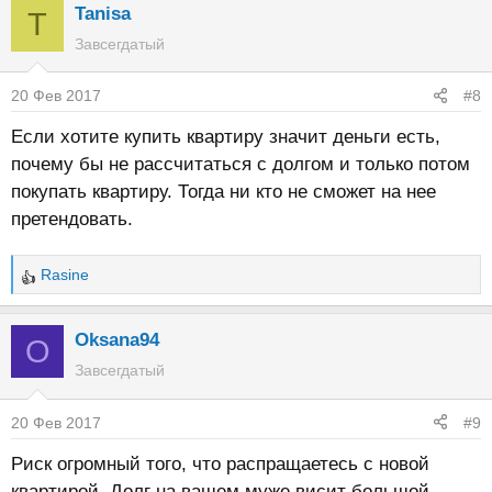
Tanisa
T
Завсегдатый
20 Фев 2017
#8
Если хотите купить квартиру значит деньги есть,
почему бы не рассчитаться с долгом и только потом
покупать квартиру. Тогда ни кто не сможет на нее
претендовать.
Rasine
Р
е
а
Oksana94
O
к
Завсегдатый
ц
и
20 Фев 2017
#9
и
:
Риск огромный того, что распращаетесь с новой
квартирой. Долг на вашем муже висит большой,