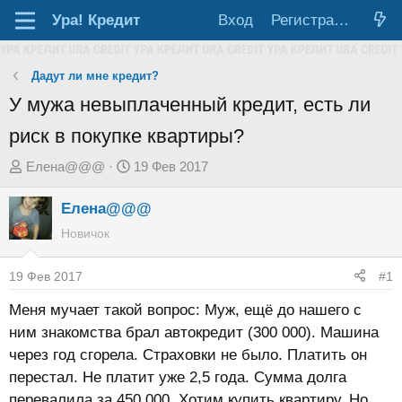
Ура!
Кредит
Вход
Регистрация
Дадут ли мне кредит?
У мужа невыплаченный кредит, есть ли
риск в покупке квартиры?
А
Д
Елена@@@
19 Фев 2017
в
а
Елена@@@
т
т
о
а
Новичок
р
н
т
а
19 Фев 2017
#1
е
ч
Меня мучает такой вопрос: Муж, ещё до нашего с
м
а
ним знакомства брал автокредит (300 000). Машина
ы
л
через год сгорела. Страховки не было. Платить он
а
перестал. Не платит уже 2,5 года. Сумма долга
перевалила за 450 000. Хотим купить квартиру. Но...